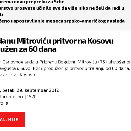
sprema novu prepreku za Srbe
rstvo prosvete učinilo sve da više niko ne želi da radi u
ti
ženo uspostavljanje meseca srpsko-američkog nasleđa
anu Mitroviću pritvor na Kosovu
užen za 60 dana
 Osnovnog suda u Prizrenu Bogdanu Mitroviću (75), uhapšeno
avgusta u Suvoj Reci, produžen je pritvor u trajanju od 60 dana,
larija za Kosovo i...
,
petak, 29. septembar 2017.
Toronto, broj
1520
rbija
ALJNIJE
O BOGDANU MITROVIĆU PRITVOR NA KOSOVU
PRODUŽEN ZA 60 DANA