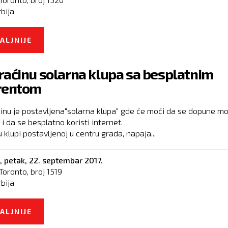
rbija
ALJNIJE
O ALIBABA DOLAZI U SRBIJU
raćinu solarna klupa sa besplatnim
rentom
inu je postavljena"solarna klupa" gde će moći da se dopune mo
 i da se besplatno koristi internet.
 klupi postavljenoj u centru grada, napaja...
,
petak, 22. septembar 2017.
Toronto, broj
1519
rbija
ALJNIJE
O U PARAĆINU SOLARNA KLUPA SA BESPLATN