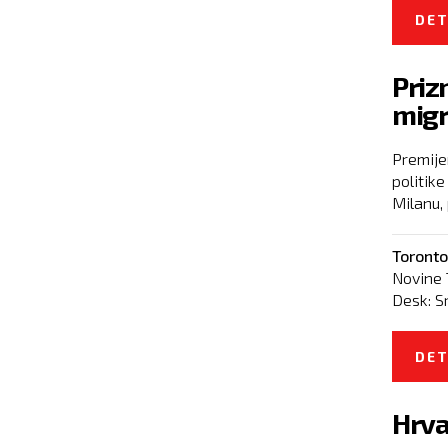
DET
Priz
mig
Premije
politik
Milanu, 
Toronto
Novine 
Desk:
S
DET
Hrva