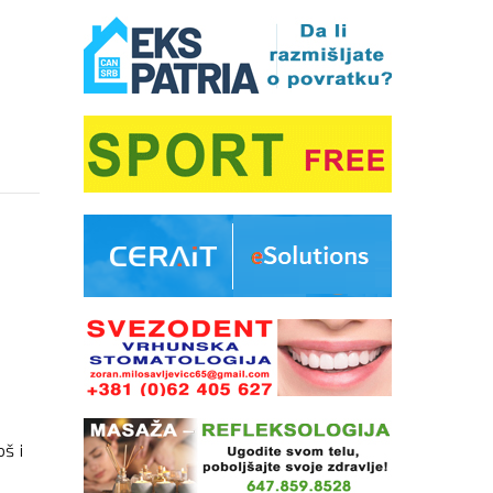
i
JEM
š i