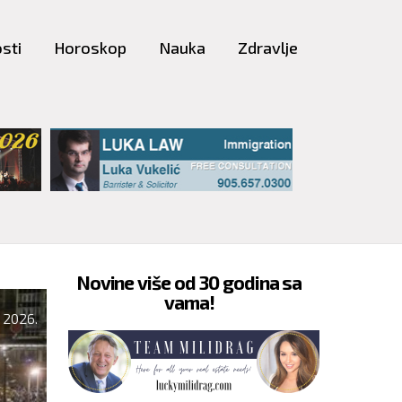
sti
Horoskop
Nauka
Zdravlje
Novine više od 30 godina sa
vama!
SRBIJA
 2026.