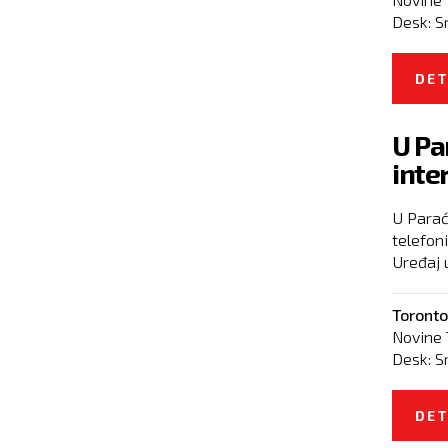
Desk:
S
DET
U Pa
inte
U Parać
telefoni
Uređaj u
Toronto
Novine 
Desk:
S
DET