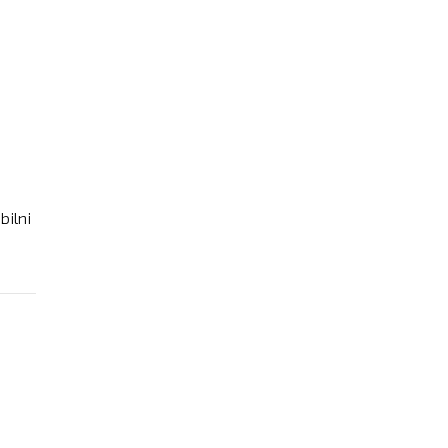
bilni
IM