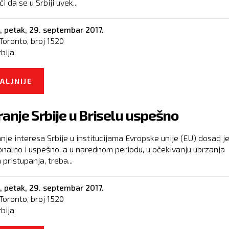
 da se u Srbiji uvek...
,
petak, 29. septembar 2017.
Toronto, broj
1520
rbija
ALJNIJE
O VUČIĆ URUČIO SRPSKI PASOŠ REJFU FAJNSU
ranje Srbije u Briselu uspešno
nje interesa Srbije u institucijama Evropske unije (EU) dosad je
onalno i uspešno, a u narednom periodu, u očekivanju ubrzanja
pristupanja, treba...
,
petak, 29. septembar 2017.
Toronto, broj
1520
rbija