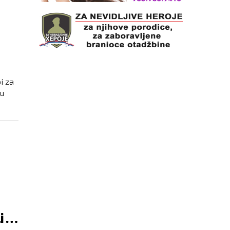
i za
 u
i …