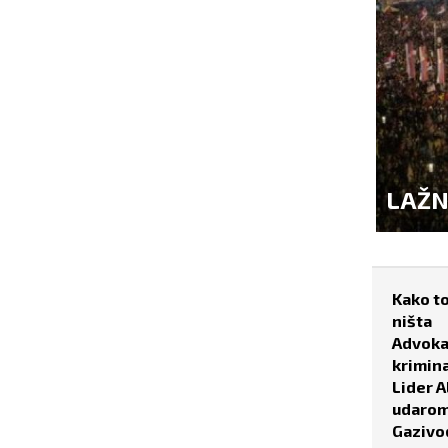
I SIGNALI OBORILI...
"SITU
Kako to
ništa
Advokat
krimina
Lider A
udaro
Gazivo