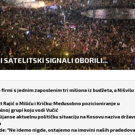
ACIJA U SRBIJI JE NA IVICI...
 firmi s jednim zaposlenim tri miliona iz budžeta, a Nišvilu
 Rajić o Miliću i Kričku: Međusobno pozicioniranje u
lnoj grupi koju vodi Vučić
lijanse aktuelnu političku situaciju na Kosovu naziva drža
m
de: "Ne idemo nigde, ostajemo na imovini naših pradedova