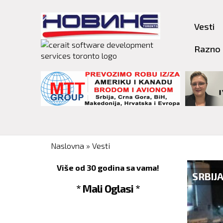
Vesti
Razno
You are here
Naslovna
»
Vesti
Više od 30 godina sa vama!
SRBIJ
* Mali Oglasi *