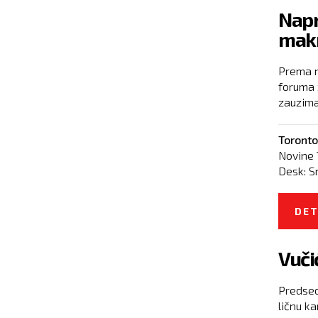
Napr
mak
Prema n
foruma z
zauzima
Toronto
Novine 
Desk:
S
DET
Vuči
Predsed
ličnu ka