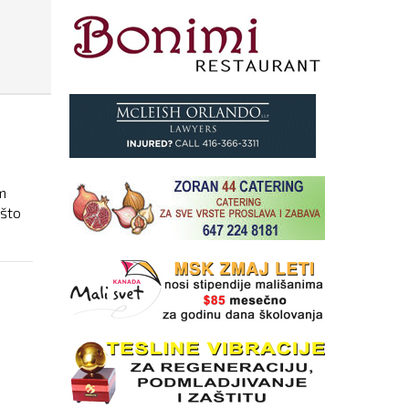
m
 što