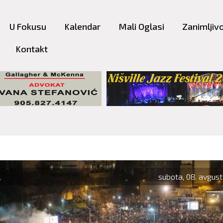
Skip to
main
U Fokusu
Kalendar
Mali Oglasi
Zanimljivo
content
Kontakt
A
subota, 08. avgust