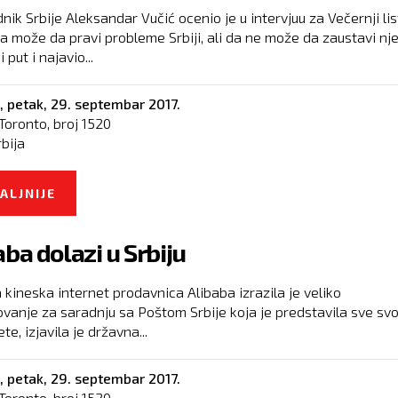
ik Srbije Aleksandar Vučić ocenio je u intervjuu za Večernji lis
a može da pravi probleme Srbiji, ali da ne može da zaustavi nj
 put i najavio...
,
petak, 29. septembar 2017.
Toronto, broj
1520
rbija
ALJNIJE
O HRVATSKA MOŽE DA PRAVI PROBLEME SRBIJI
…
aba dolazi u Srbiju
 kineska internet prodavnica Alibaba izrazila je veliko
ovanje za saradnju sa Poštom Srbije koja je predstavila sve svo
te, izjavila je državna...
,
petak, 29. septembar 2017.
Toronto, broj
1520