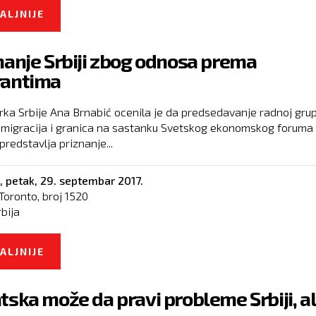
ALJNIJE
O LOBIRANJE SRBIJE U BRISELU USPEŠNO
nanje Srbiji zbog odnosa prema
rantima
rka Srbije Ana Brnabić ocenila je da predsedavanje radnoj grup
e migracija i granica na sastanku Svetskog ekonomskog foruma
predstavlja priznanje...
,
petak, 29. septembar 2017.
Toronto, broj
1520
rbija
ALJNIJE
O PRIZNANJE SRBIJI ZBOG ODNOSA PREMA
MIGRANTIMA
tska može da pravi probleme Srbiji, al