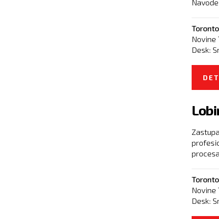
Navodeći
Toronto
Novine 
Desk:
S
DET
Lobi
Zastupa
profesi
procesa 
Toronto
Novine 
Desk:
S