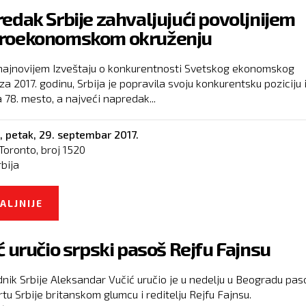
edak Srbije zahvaljujući povoljnijem
roekonomskom okruženju
ajnovijem Izveštaju o konkurentnosti Svetskog ekonomskog
a 2017. godinu, Srbija je popravila svoju konkurentsku poziciju 
 78. mesto, a najveći napredak...
,
petak, 29. septembar 2017.
Toronto, broj
1520
rbija
ALJNIJE
O NAPREDAK SRBIJE ZAHVALJUJUĆI POVOLJNI
MAKROEKONOMSKOM OKRUŽENJU
ć uručio srpski pasoš Rejfu Fajnsu
nik Srbije Aleksandar Vučić uručio je u nedelju u Beogradu paso
rtu Srbije britanskom glumcu i reditelju Rejfu Fajnsu.