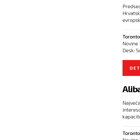
Predsedn
Hrvatsk
evropski
Toronto
Novine 
Desk:
S
DET
Alib
Najveća
interes
kapacite
Toronto
Novine 