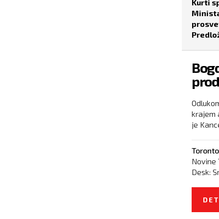
Kurti 
Minista
prosve
Predlo
Bogd
prod
Odlukom
krajem 
je Kance
Toronto
Novine 
Desk:
S
DET