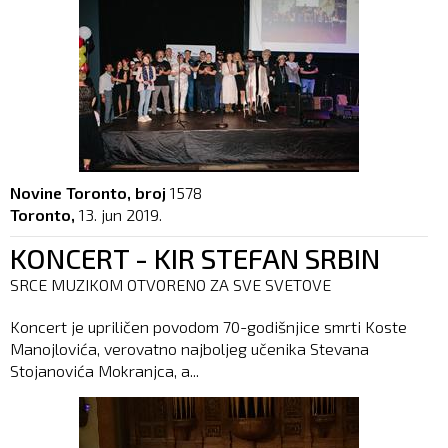
Novine Toronto, broj
1578
Toronto,
13. jun 2019.
KONCERT - KIR STEFAN SRBIN
SRCE MUZIKOM OTVORENO ZA SVE SVETOVE
Koncert je upriličen povodom 70-godišnjice smrti Koste
Manojlovića, verovatno najboljeg učenika Stevana
Stojanovića Mokranjca, a...