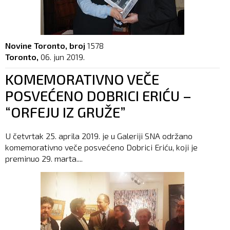
Novine Toronto, broj
1578
Toronto,
06. jun 2019.
KOMEMORATIVNO VEČE
POSVEĆENO DOBRICI ERIĆU –
“ORFEJU IZ GRUŽE”
U četvrtak 25. aprila 2019. je u Galeriji SNA održano
komemorativno veče posvećeno Dobrici Eriću, koji je
preminuo 29. marta....