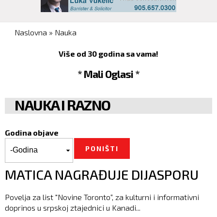
You are here
Naslovna
»
Nauka
Više od 30 godina sa vama!
* Mali Oglasi *
NAUKA I RAZNO
Godina objave
Godina objave
Godina
MATICA NAGRAĐUJE DIJASPORU
Povelja za list "Novine Toronto“, za kulturni i informativni
doprinos u srpskoj ztajednici u Kanadi...