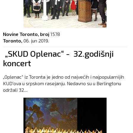
Novine Toronto, broj
1578
Toronto,
06. jun 2019.
„SKUD Oplenac“ - 32.godišnji
koncert
„Oplenac“ iz Toronta je jedno od najvećih i najpopularnijih
KUD'ova u srpskom rasejanju. Nedavno su u Berlingtonu
održali 32....