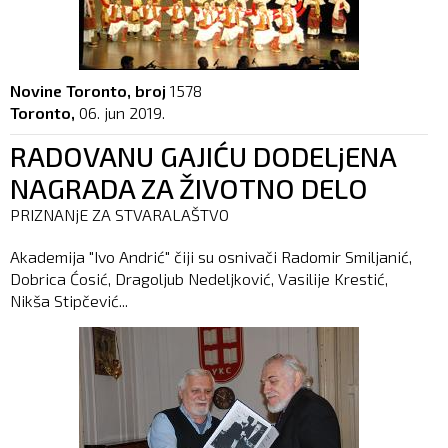
Novine Toronto, broj
1578
Toronto,
06. jun 2019.
RADOVANU GAJIĆU DODELjENA
NAGRADA ZA ŽIVOTNO DELO
PRIZNANjE ZA STVARALAŠTVO
Akademija "Ivo Andrić" čiji su osnivači Radomir Smiljanić,
Dobrica Ćosić, Dragoljub Nedeljković, Vasilije Krestić,
Nikša Stipčević...