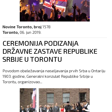
Novine Toronto, broj
1578
Toronto,
06. jun 2019.
CEREMONIJA PODIZANjA
DRŽAVNE ZASTAVE REPUBLIKE
SRBIJE U TORONTU
Povodom obeležavanja naseljavanja prvih Srba u Ontariju
1903. godine, Generalni konzulat Republike Srbije u
Torontu, organizovao...