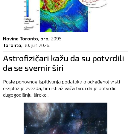
Novine Toronto, broj
2095
Toronto,
30. jun 2026.
Astrofizičari kažu da su potvrdili
da se svemir širi
Posle ponovnog ispitivanja podataka o određenoj vrsti
eksplozije zvezda, tim istraživača tvrdi da je potvrdio
dugogodišnju, široko...