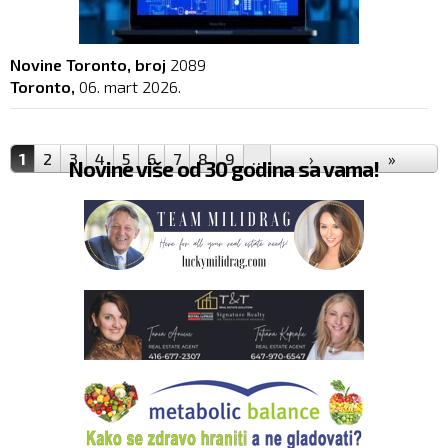
Novine Toronto, broj
2089
Toronto,
06. mart 2026.
Pages
1
2
3
4
5
6
7
8
9
…
›
»
Novine više od 30 godina sa vama!