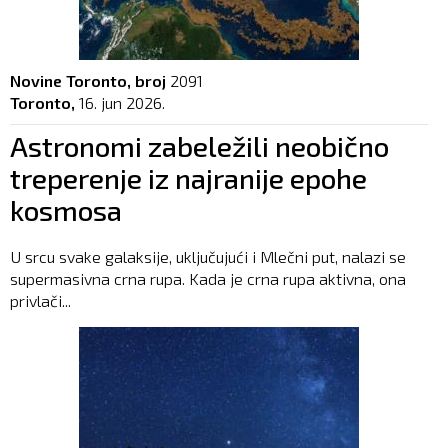
Novine Toronto, broj
2091
Toronto,
16. jun 2026.
Astronomi zabeležili neobično
treperenje iz najranije epohe
kosmosa
U srcu svake galaksije, uključujući i Mlečni put, nalazi se
supermasivna crna rupa. Kada je crna rupa aktivna, ona
privlači...