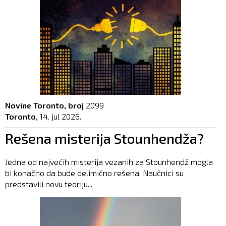
Novine Toronto, broj
2099
Toronto,
14. jul 2026.
Rešena misterija Stounhendža?
Jedna od najvećih misterija vezanih za Stounhendž mogla
bi konačno da bude delimično rešena. Naučnici su
predstavili novu teoriju...