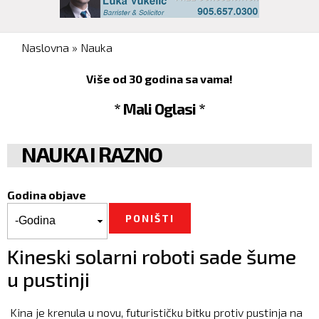
You are here
Naslovna
»
Nauka
Više od 30 godina sa vama!
* Mali Oglasi *
NAUKA I RAZNO
Godina objave
Godina objave
Godina
Kineski solarni roboti sade šume
u pustinji
Kina je krenula u novu, futurističku bitku protiv pustinja na