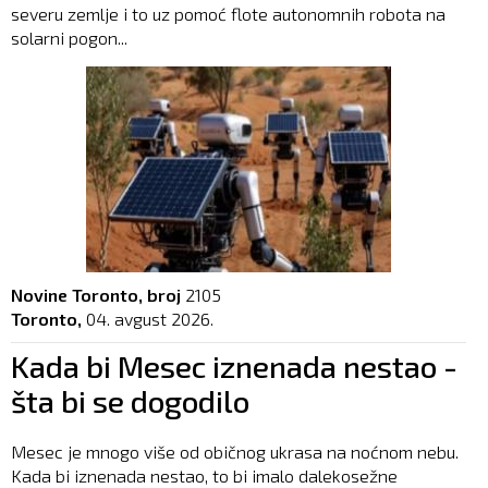
severu zemlje i to uz pomoć flote autonomnih robota na
solarni pogon...
Novine Toronto, broj
2105
Toronto,
04. avgust 2026.
Kada bi Mesec iznenada nestao -
šta bi se dogodilo
Mesec je mnogo više od običnog ukrasa na noćnom nebu.
Kada bi iznenada nestao, to bi imalo dalekosežne