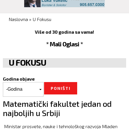
You are here
Naslovna
»
U Fokusu
Više od 30 godina sa vama!
* Mali Oglasi *
U FOKUSU
Godina objave
Godina objave
Godina
Matematički fakultet jedan od
najboljih u Srbiji
Ministar prosvete, nauke i tehnološkog razvoja Mladen