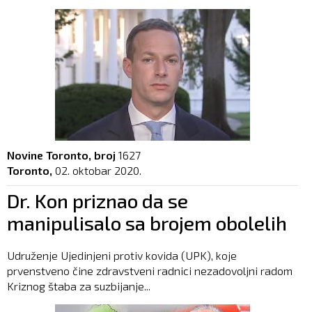
Novine Toronto, broj
1627
Toronto,
02. oktobar 2020.
Dr. Kon priznao da se
manipulisalo sa brojem obolelih
Udruženje Ujedinjeni protiv kovida (UPK), koje
prvenstveno čine zdravstveni radnici nezadovoljni radom
Kriznog štaba za suzbijanje...