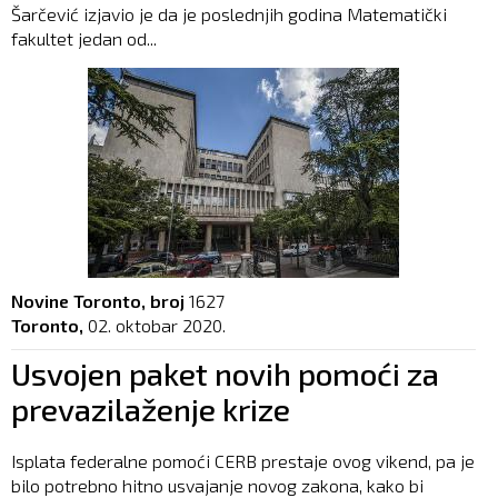
Šarčević izjavio je da je poslednjih godina Matematički
fakultet jedan od...
Novine Toronto, broj
1627
Toronto,
02. oktobar 2020.
Usvojen paket novih pomoći za
prevazilaženje krize
Isplata federalne pomoći CERB prestaje ovog vikend, pa je
bilo potrebno hitno usvajanje novog zakona, kako bi