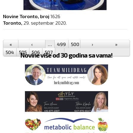
Novine Toronto, broj
1626
Toronto,
29. septembar 2020.
Pages
«
‹
…
499
500
501
›
502
503
»
504
505
506
507
…
Novine više od 30 godina sa vama!