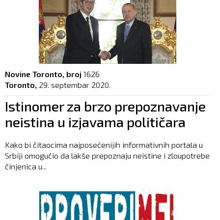
Novine Toronto, broj
1626
Toronto,
29. septembar 2020.
Istinomer za brzo prepoznavanje
neistina u izjavama političara
Kako bi čitaocima najposećenijih informativnih portala u
Srbiji omogućio da lakše prepoznaju neistine i zloupotrebe
činjenica u...