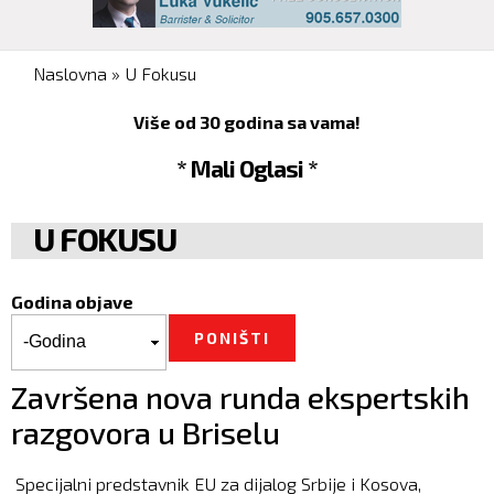
You are here
Naslovna
»
U Fokusu
Više od 30 godina sa vama!
* Mali Oglasi *
U FOKUSU
Godina objave
Godina objave
Godina
Završena nova runda ekspertskih
razgovora u Briselu
Specijalni predstavnik EU za dijalog Srbije i Kosova,