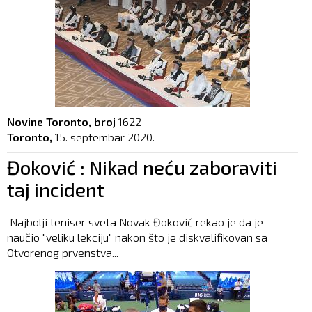
Novine Toronto, broj
1622
Toronto,
15. septembar 2020.
Đoković : Nikad neću zaboraviti
taj incident
Najbolji teniser sveta Novak Đoković rekao je da je
naučio "veliku lekciju" nakon što je diskvalifikovan sa
Otvorenog prvenstva...