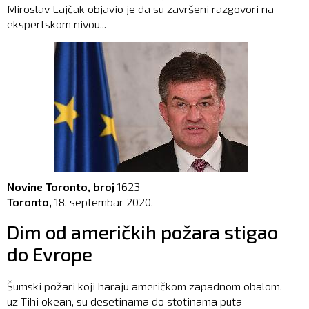
Miroslav Lajčak objavio je da su završeni razgovori na
ekspertskom nivou...
Novine Toronto, broj
1623
Toronto,
18. septembar 2020.
Dim od američkih požara stigao
do Evrope
Šumski požari koji haraju američkom zapadnom obalom,
uz Tihi okean, su desetinama do stotinama puta