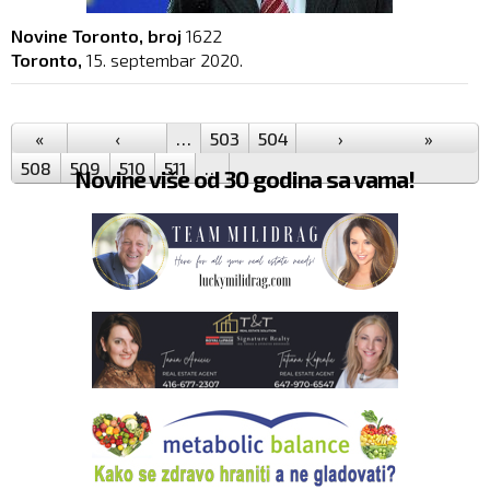
Novine Toronto, broj
1622
Toronto,
15. septembar 2020.
Pages
«
‹
…
503
504
505
›
506
507
»
508
509
510
511
…
Novine više od 30 godina sa vama!