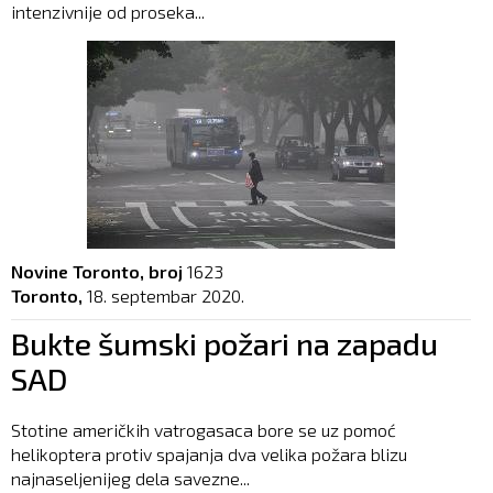
intenzivnije od proseka...
Novine Toronto, broj
1623
Toronto,
18. septembar 2020.
Bukte šumski požari na zapadu
SAD
Stotine američkih vatrogasaca bore se uz pomoć
helikoptera protiv spajanja dva velika požara blizu
najnaseljenijeg dela savezne...