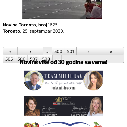
Novine Toronto, broj
1625
Toronto,
25. septembar 2020.
Pages
«
‹
…
500
501
502
›
503
504
»
505
506
507
508
…
Novine više od 30 godina sa vama!