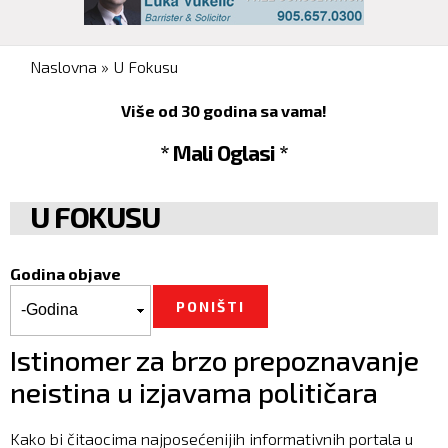
You are here
Naslovna
»
U Fokusu
Više od 30 godina sa vama!
* Mali Oglasi *
U FOKUSU
Godina objave
Godina objave
Godina
Istinomer za brzo prepoznavanje
neistina u izjavama političara
Kako bi čitaocima najposećenijih informativnih portala u