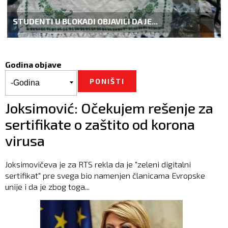
STUDENTI U BLOKADI OBJAVILI DA JE...
Godina objave
Godina objave
Godina
Joksimović: Očekujem rešenje za
sertifikate o zaštito od korona
virusa
Joksimovičeva je za RTS rekla da je "zeleni digitalni
sertifikat" pre svega bio namenjen članicama Evropske
unije i da je zbog toga...