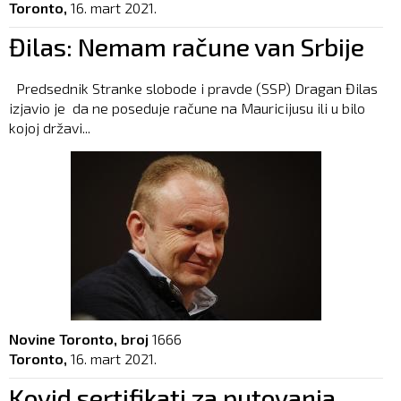
Toronto,
16. mart 2021.
Đilas: Nemam račune van Srbije
Predsednik Stranke slobode i pravde (SSP) Dragan Đilas
izjavio je da ne poseduje račune na Mauricijusu ili u bilo
kojoj državi...
Novine Toronto, broj
1666
Toronto,
16. mart 2021.
Kovid sertifikati za putovanja