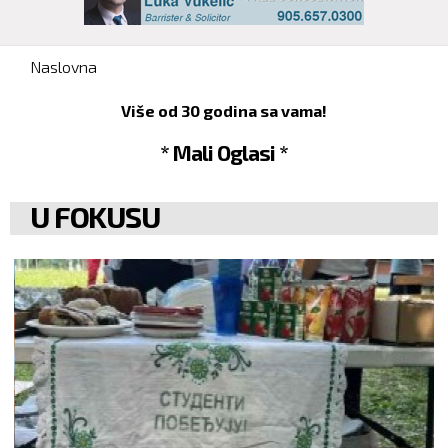
You are here
Naslovna
Više od 30 godina sa vama!
* Mali Oglasi *
U FOKUSU