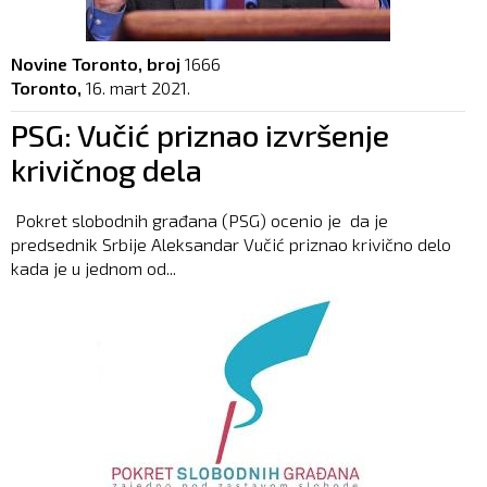
Novine Toronto, broj
1666
Toronto,
16. mart 2021.
PSG: Vučić priznao izvršenje
krivičnog dela
Pokret slobodnih građana (PSG) ocenio je da je
predsednik Srbije Aleksandar Vučić priznao krivično delo
kada je u jednom od...