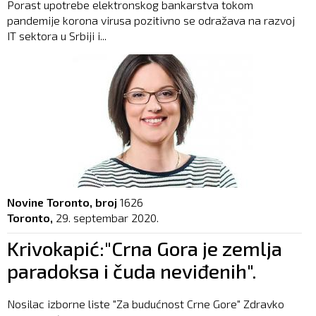
Porast upotrebe elektronskog bankarstva tokom
pandemije korona virusa pozitivno se odražava na razvoj
IT sektora u Srbiji i...
Novine Toronto, broj
1626
Toronto,
29. septembar 2020.
Krivokapić:"Crna Gora je zemlja
paradoksa i čuda neviđenih".
Nosilac izborne liste "Za budućnost Crne Gore" Zdravko