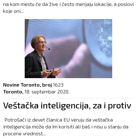
na kom mestu će da žive i često menjaju lokacije, a poslovi
koje oni...
Novine Toronto, broj
1623
Toronto,
18. septembar 2020.
Veštačka inteligencija, za i protiv
Potrošači iz devet članica EU veruju da veštačka
inteligencija može da im korisiti ali baš i nisu u stanju da
procene vrednost...