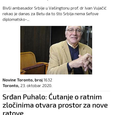
Bivši ambasador Srbije u Vašingtonu prof. dr Ivan Vujačić
rekao je danas za Betu da to što Srbija nema šefove
diplomatsko-...
Novine Toronto, broj
1632
Toronto,
23. oktobar 2020.
Srđan Puhalo: Ćutanje o ratnim
zločinima otvara prostor za nove
ratove