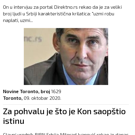
On u intervjuu za portal Direktno.rs rekao da je za veliki
broj ljudi u Srbiji karakteristična krilatica: "uzmi robu
naplati, uzmi...
Novine Toronto, broj
1629
Toronto,
09. oktobar 2020.
Za pohvalu je što je Kon saopštio
istinu
Glavni urednik BIRN Srbija Milorad Ivanović rekao je danas