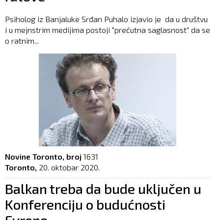
Psiholog iz Banjaluke Srđan Puhalo izjavio je da u društvu
i u mejnstrim medijima postoji "prećutna saglasnost" da se
o ratnim...
Novine Toronto, broj
1631
Toronto,
20. oktobar 2020.
Balkan treba da bude uključen u
Konferenciju o budućnosti
Evrope