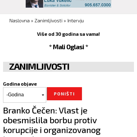
You are here
Naslovna
»
Zanimljivosti
»
Intervju
Više od 30 godina sa vama!
* Mali Oglasi *
ZANIMLJIVOSTI
Godina objave
Godina objave
Godina
Branko Čečen: Vlast je
obesmislila borbu protiv
korupcije i organizovanog