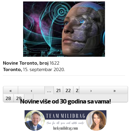
Novine Toronto, broj
1622
Toronto,
15. septembar 2020.
Pages
«
‹
…
21
22
23
24
›
25
26
»
27
28
29
…
Novine više od 30 godina sa vama!