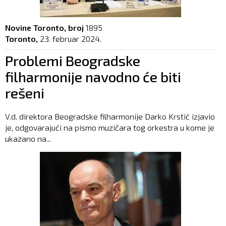
Novine Toronto, broj
1895
Toronto,
23. februar 2024.
Problemi Beogradske
filharmonije navodno će biti
rešeni
V.d. direktora Beogradske filharmonije Darko Krstić izjavio
je, odgovarajući na pismo muzičara tog orkestra u kome je
ukazano na...