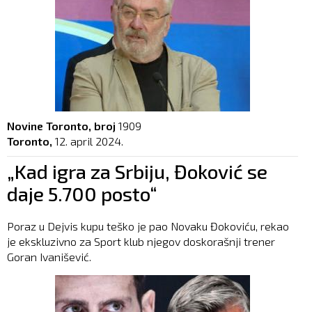
Novine Toronto, broj
1909
Toronto,
12. april 2024.
„Kad igra za Srbiju, Đoković se
daje 5.700 posto“
Poraz u Dejvis kupu teško je pao Novaku Đokoviću, rekao
je ekskluzivno za Sport klub njegov doskorašnji trener
Goran Ivanišević.