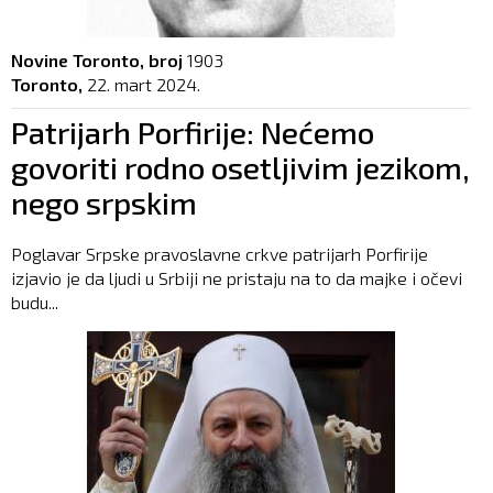
Novine Toronto, broj
1903
Toronto,
22. mart 2024.
Patrijarh Porfirije: Nećemo
govoriti rodno osetljivim jezikom,
nego srpskim
Poglavar Srpske pravoslavne crkve patrijarh Porfirije
izjavio je da ljudi u Srbiji ne pristaju na to da majke i očevi
budu...