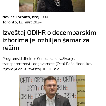
Novine Toronto, broj
1900
Toronto,
12. mart 2024.
Izveštaj ODIHR o decembarskim
izborima je 'ozbiljan šamar za
režim'
Programski direktor Centra za istraživanje,
transparentnost i odgovornost (Crta) Raša Nedeljkov
izjavio je da je izveštaj ODIHR-a o...