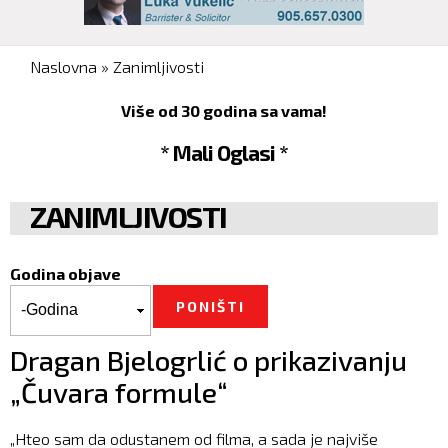
You are here
Naslovna
»
Zanimljivosti
Više od 30 godina sa vama!
* Mali Oglasi *
ZANIMLJIVOSTI
Godina objave
Godina objave
Godina
Dragan Bjelogrlić o prikazivanju
„Čuvara formule“
„Hteo sam da odustanem od filma, a sada je najviše