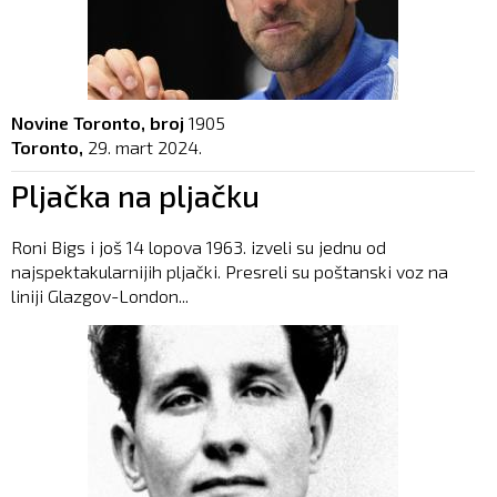
Novine Toronto, broj
1905
Toronto,
29. mart 2024.
Pljačka na pljačku
Roni Bigs i još 14 lopova 1963. izveli su jednu od
najspektakularnijih pljački. Presreli su poštanski voz na
liniji Glazgov-London...