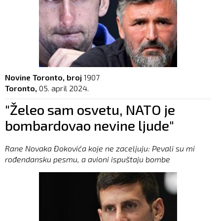
Novine Toronto, broj
1907
Toronto,
05. april 2024.
"Želeo sam osvetu, NATO je
bombardovao nevine ljude"
Rane Novaka Đokovića koje ne zaceljuju: Pevali su mi
rođendansku pesmu, a avioni ispuštaju bombe