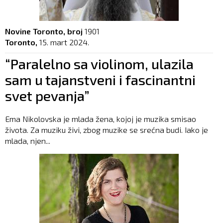
Novine Toronto, broj
1901
Toronto,
15. mart 2024.
“Paralelno sa violinom, ulazila
sam u tajanstveni i fascinantni
svet pevanja”
Ema Nikolovska je mlada žena, kojoj je muzika smisao
života. Za muziku živi, zbog muzike se srećna budi. Iako je
mlada, njen...