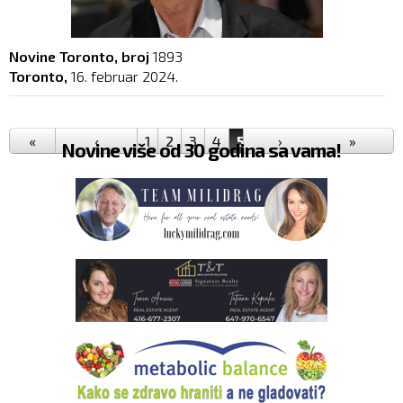
Novine Toronto, broj
1893
Toronto,
16. februar 2024.
Pages
«
‹
1
2
3
4
5
6
›
7
8
9
»
…
Novine više od 30 godina sa vama!