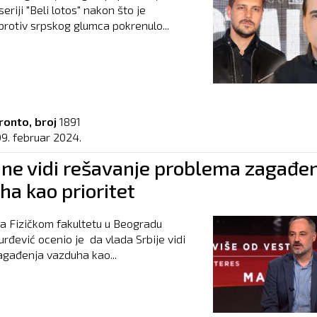
eriji "Beli lotos" nakon što je
rotiv srpskog glumca pokrenulo...
ronto, broj
1891
09. februar 2024.
 ne vidi rešavanje problema zagađen
ha kao prioritet
a Fizičkom fakultetu u Beogradu
urđević ocenio je da vlada Srbije vidi
gađenja vazduha kao...