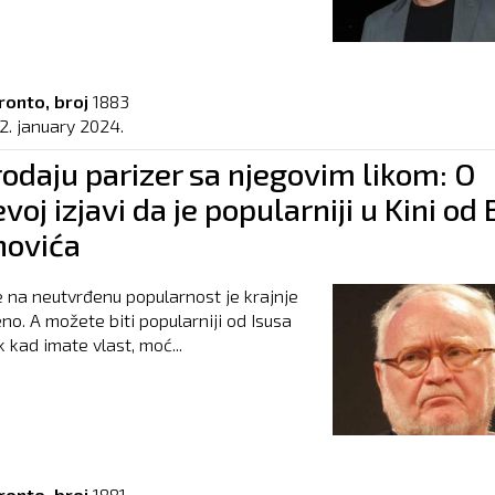
ronto, broj
1883
2. january 2024.
rodaju parizer sa njegovim likom: O
voj izjavi da je popularniji u Kini od
novića
e na neutvrđenu popularnost je krajnje
no. A možete biti popularniji od Isusa
 kad imate vlast, moć...
ronto, broj
1881