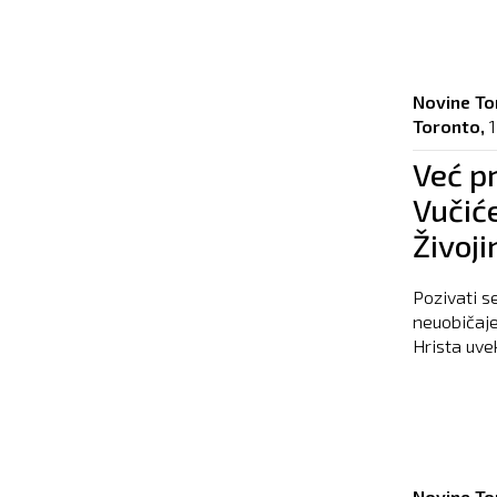
Novine To
Toronto,
1
Već p
Vučiće
Živoji
Pozivati s
neuobičaje
Hrista uvek
Novine To