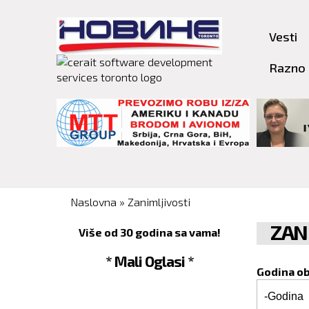
Vesti
Razno
You are here
Naslovna
»
Zanimljivosti
ZAN
Više od 30 godina sa vama!
* Mali Oglasi *
Godina o
Godina o
Godina