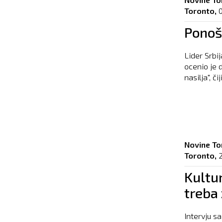
Toronto,
Ponoš:
Lider Srbi
ocenio je d
nasilja", či
Novine To
Toronto,
Kultu
treba 
Intervju 