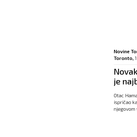
Novine To
Toronto,
Novak
je naj
Otac Hamad
ispričao 
njegovom s