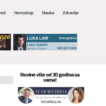
sti
Horoskop
Nauka
Zdravlje
Novine više od 30 godina sa
vama!