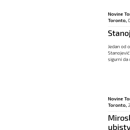
Novine To
Toronto,
Stano
Jedan od 
Stanojević
sigurni da 
Novine To
Toronto,
Mirosl
ubist