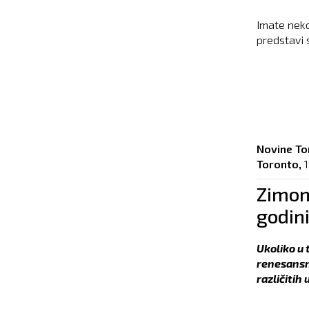
Imate neko
predstavi 
Novine To
Toronto,
1
Zimonj
godin
Ukoliko u
renesansni
različitih 