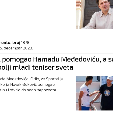
ronto, broj
1878
15. decembar 2023.
 pomogao Hamadu Međedoviću, a s
bolji mladi teniser sveta
a Međedovića, Eldin, za Sportal je
kako je Novak Đoković pomogao
inu i otkrio do sada nepoznate...