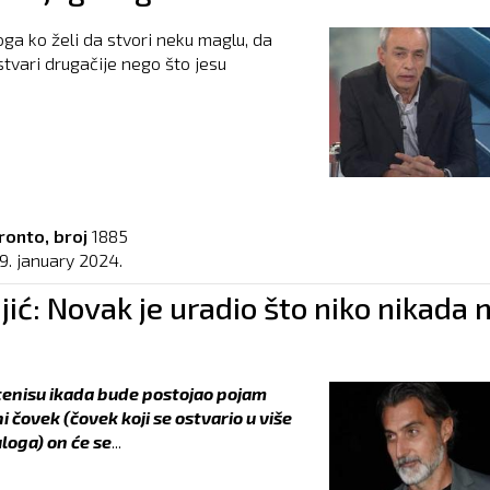
ga ko želi da stvori neku maglu, da
stvari drugačije nego što jesu
ronto, broj
1885
9. january 2024.
ić: Novak je uradio što niko nikada n
i
 tenisu ikada bude postojao pojam
 čovek (čovek koji se ostvario u više
uloga) on će se
...