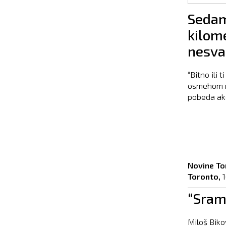
Pages
Sedam
kilom
nesva
“Bitno ili 
osmehom na 
pobeda ako
Novine To
Toronto,
1
“Sramn
Miloš Biko