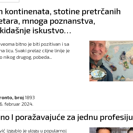
 kontinenata, stotine pretrčanih
etara, mnoga poznanstva,
kidašnje iskustvo…
ti veoma bitno je biti pozitivan i sa
licu. Svaki prelaz ciljne linije je
 nikog drugog, pobeda...
ronto, broj
1893
6. februar 2024.
o I poražavajuće za jednu profesiju
vić izgubio je ulogu u popularnoj