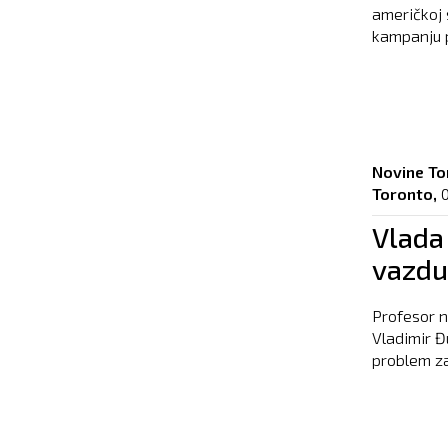
američkoj s
kampanju p
Novine To
Toronto,
Vlada
vazdu
Profesor n
Vladimir Đ
problem za