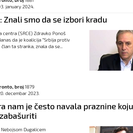
03. january 2024.
 Znali smo da se izbori kradu
ja centra (SRCE) Zdravko Ponoš
anas da je koalicija "Srbija protiv
ji član ta stranka, znala da se...
ronto, broj
1879
20. decembar 2023.
ra nam je često navala praznine koj
zabašuriti
sa Nebojsom Dugalicem