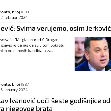
ronto, broj
1889
02. februar 2024.
jević: Svima verujemo, osim Jerkovi
osnivača "Mi-glas naroda" Dragan
 izjavio je danas da su u tom pokretu
niko od njihovih kandidata za...
ronto, broj
1887
26. january 2024.
av Ivanović uoči šeste godišnjice od
va njegovog brata