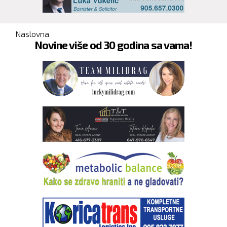
You are here
Naslovna
Novine više od 30 godina sa vama!