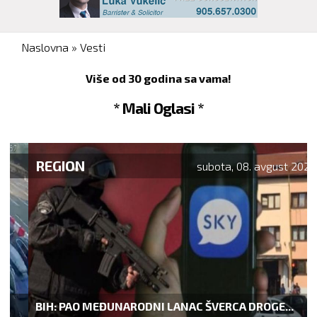
You are here
Naslovna
»
Vesti
Više od 30 godina sa vama!
* Mali Oglasi *
REGION
subota, 08. avgust 2026.
BIH: PAO MEĐUNARODNI LANAC ŠVERCA DROGE...