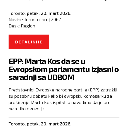
Toronto,
petak, 20. mart 2026.
Novine Toronto, broj
2067
Desk:
Region
DETALJNIJE
O EU ZABRANILA PILETINU IZ BIH:
MILIONSKI UDAR NA INDUSTRIJU
EPP: Marta Kos da se u
Evropskom parlamentu izjasni o
saradnji sa UDBOM
Predstavnici Evropske narodne partije (EPP) zatražili
su posebnu debatu kako bi evropsku komesarku za
proširenje Martu Kos ispitali o navodima da je pre
nekoliko decenija...
Toronto,
petak, 20. mart 2026.