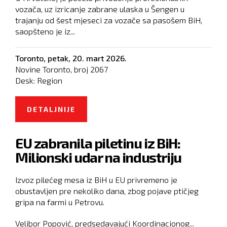
vozača, uz izricanje zabrane ulaska u Šengen u
trajanju od šest mjeseci za vozače sa pasošem BiH,
saopšteno je iz...
Toronto,
petak, 20. mart 2026.
Novine Toronto, broj
2067
Desk:
Region
DETALJNIJE
O HRVATSKA PRIVODI
PROFESIONALNE VOZAČE IZ BIH I
EU zabranila piletinu iz BiH:
ZABRANJUJE ULAZAK U ŠENGEN
Milionski udar na industriju
Izvoz pilećeg mesa iz BiH u EU privremeno je
obustavljen pre nekoliko dana, zbog pojave ptičjeg
gripa na farmi u Petrovu.
Velibor Popović, predsedavajući Koordinacionog...