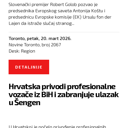
Slovenački premijer Robert Golob pozvao je
predsednika Evropskog saveta Antonija Koštu i
predsednicu Evropske komisije (EK) Ursulu fon der
Lajen da istraže slučaj stranog...
Toronto,
petak, 20. mart 2026.
Novine Toronto, broj
2067
Desk:
Region
DETALJNIJE
O SLOVENAČKI PREMIJER GOLOB
POZVAO EU DA ISTRAŽI STRANO
Hrvatska privodi profesionalne
MEŠANJE U IZBORE U NJEGOVOJ
vozače iz BiH i zabranjuje ulazak
ZEMLJI
u Šengen
U Hrvatskoj je počelo privođenje profesionalnih