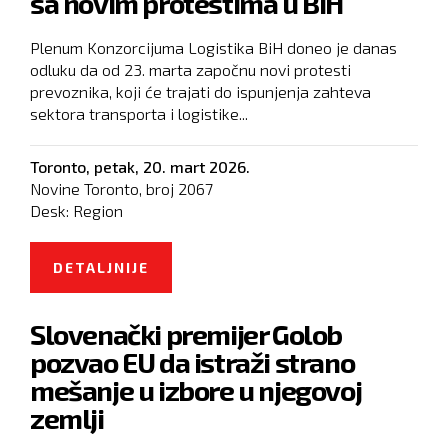
sa novim protestima u BIH
Plenum Konzorcijuma Logistika BiH doneo je danas
odluku da od 23. marta započnu novi protesti
prevoznika, koji će trajati do ispunjenja zahteva
sektora transporta i logistike...
Toronto,
petak, 20. mart 2026.
Novine Toronto, broj
2067
Desk:
Region
DETALJNIJE
O DONETA JE ODLUKA DA SE
ZAPOČNE SA NOVIM PROTESTIMA
Slovenački premijer Golob
U BIH
pozvao EU da istraži strano
mešanje u izbore u njegovoj
zemlji