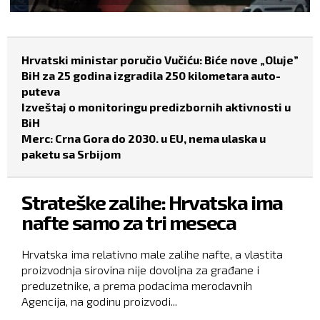
Hrvatski ministar poručio Vučiću: Biće nove „Oluje”
BiH za 25 godina izgradila 250 kilometara auto-
puteva
Izveštaj o monitoringu predizbornih aktivnosti u
BiH
Merc: Crna Gora do 2030. u EU, nema ulaska u
paketu sa Srbijom
Strateške zalihe: Hrvatska ima
nafte samo za tri meseca
Hrvatska ima relativno male zalihe nafte, a vlastita
proizvodnja sirovina nije dovoljna za građane i
preduzetnike, a prema podacima merodavnih
Agencija, na godinu proizvodi...