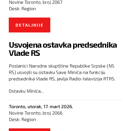
Novine Toronto, broj
2067
Desk:
Region
DETALJNIJE
O EPP: MARTA KOS DA SE U
EVROPSKOM PARLAMENTU
Usvojena ostavka predsednika
IZJASNI O SARADNJI SA UDBOM
Vlade RS
Poslanici Narodne skupštine Republike Srpske (NS
RS) usvojili su ostavku Save Minića na funkciju
predsednika Vlade RS, javlja Radio-televizija RTRS.
Ostavku Minića...
Toronto,
utorak, 17. mart 2026.
Novine Toronto, broj
2066
Desk:
Region