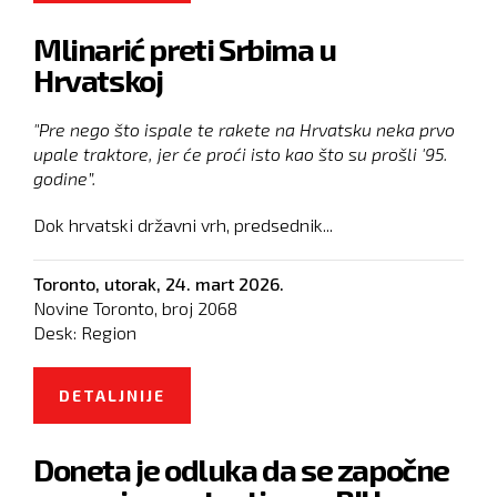
DESTINACIJE, CRNA GORA BEZ
Mlinarić preti Srbima u
PLANA
Hrvatskoj
"Pre nego što ispale te rakete na Hrvatsku neka prvo
upale traktore, jer će proći isto kao što su prošli '95.
godine”.
Dok hrvatski državni vrh, predsednik...
Toronto,
utorak, 24. mart 2026.
Novine Toronto, broj
2068
Desk:
Region
DETALJNIJE
O MLINARIĆ PRETI SRBIMA U
HRVATSKOJ
Doneta je odluka da se započne