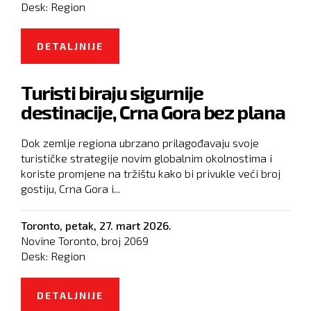
Desk:
Region
DETALJNIJE
O BRAT MILA ĐUKANOVIĆA
BRANIĆE SE SA SLOBODE,
Turisti biraju sigurnije
JEMSTVO OD PET MILIONA EVRA
destinacije, Crna Gora bez plana
Dok zemlje regiona ubrzano prilagođavaju svoje
turističke strategije novim globalnim okolnostima i
koriste promjene na tržištu kako bi privukle veći broj
gostiju, Crna Gora i...
Toronto,
petak, 27. mart 2026.
Novine Toronto, broj
2069
Desk:
Region
DETALJNIJE
O TURISTI BIRAJU SIGURNIJE