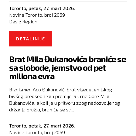
Toronto,
petak, 27. mart 2026.
Novine Toronto, broj
2069
Desk:
Region
DETALJNIJE
O STRATEŠKE ZALIHE: HRVATSKA
IMA NAFTE SAMO ZA TRI MESECA
Brat Mila Đukanovića braniće se
sa slobode, jemstvo od pet
miliona evra
Biznismen Aco Đukanović, brat višedecenijskog
bivšeg predsednika i premijera Crne Gore Mila
Đukanovića, a koji je u pritvoru zbog nedozvoljenog
držanja oružja, braniće se sa...
Toronto,
petak, 27. mart 2026.
Novine Toronto, broj
2069