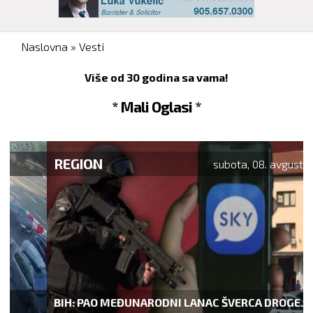
You are here
Naslovna
»
Vesti
Više od 30 godina sa vama!
* Mali Oglasi *
REGION
subota, 08. avgust 2026.
BIH: PAO MEĐUNARODNI LANAC ŠVERCA DROGE...