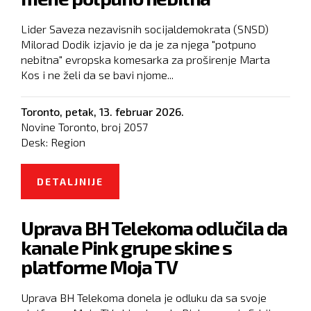
Lider Saveza nezavisnih socijaldemokrata (SNSD)
Milorad Dodik izjavio je da je za njega "potpuno
nebitna" evropska komesarka za proširenje Marta
Kos i ne želi da se bavi njome...
Toronto,
petak, 13. februar 2026.
Novine Toronto, broj
2057
Desk:
Region
DETALJNIJE
O DODIK: KO JE MARTA KOS, ONA
JE ZA MENE POTPUNO NEBITNA
Uprava BH Telekoma odlučila da
kanale Pink grupe skine s
platforme Moja TV
Uprava BH Telekoma donela je odluku da sa svoje