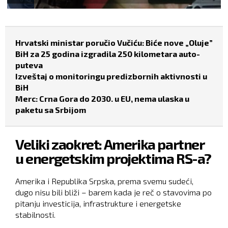
Hrvatski ministar poručio Vučiću: Biće nove „Oluje”
BiH za 25 godina izgradila 250 kilometara auto-
puteva
Izveštaj o monitoringu predizbornih aktivnosti u
BiH
Merc: Crna Gora do 2030. u EU, nema ulaska u
paketu sa Srbijom
Veliki zaokret: Amerika partner
u energetskim projektima RS-a?
Amerika i Republika Srpska, prema svemu sudeći,
dugo nisu bili bliži – barem kada je reč o stavovima po
pitanju investicija, infrastrukture i energetske
stabilnosti.