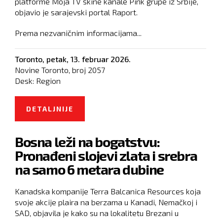
platforme Moja TV skine kanale Pink grupe iz Srbije,
objavio je sarajevski portal Raport.
Prema nezvaničnim informacijama...
Toronto,
petak, 13. februar 2026.
Novine Toronto, broj
2057
Desk:
Region
DETALJNIJE
O UPRAVA BH TELEKOMA
ODLUČILA DA KANALE PINK GRUPE
Bosna leži na bogatstvu:
SKINE S PLATFORME MOJA TV
Pronađeni slojevi zlata i srebra
na samo 6 metara dubine
Kanadska kompanije Terra Balcanica Resources koja
svoje akcije plaira na berzama u Kanadi, Nemačkoj i
SAD, objavila je kako su na lokalitetu Brezani u