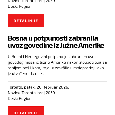
Novine Toronto, broj
2059
Desk:
Region
DETALJNIJE
O MOŽE LI CRNA GORA OTVORITI
NOVU INDUSTRIJU VRIJEDNU
Bosna u potpunosti zabranila
MILIJARDE?
uvoz govedine iz Južne Amerike
U Bosni i Hercegovini potpuno je zabranjen uvoz
goveđeg mesa iz Južne Amerike nakon zloupotreba sa
ranijom pošiljkom, koja je završila u maloprodaji iako
je utvrđeno da nije...
Toronto,
petak, 20. februar 2026.
Novine Toronto, broj
2059
Desk:
Region
DETALJNIJE
O BOSNA U POTPUNOSTI