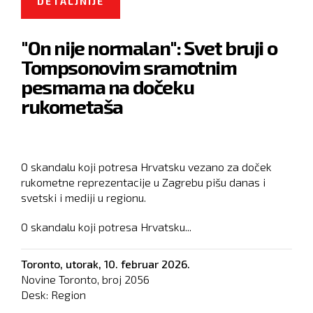
DETALJNIJE
O SVAKA ČETVRTA KOMPANIJA U
CRNOJ GORI JE IZ TURSKE
"On nije normalan": Svet bruji o
Tompsonovim sramotnim
pesmama na dočeku
rukometaša
O skandalu koji potresa Hrvatsku vezano za doček
rukometne reprezentacije u Zagrebu pišu danas i
svetski i mediji u regionu.
O skandalu koji potresa Hrvatsku...
Toronto,
utorak, 10. februar 2026.
Novine Toronto, broj
2056
Desk:
Region