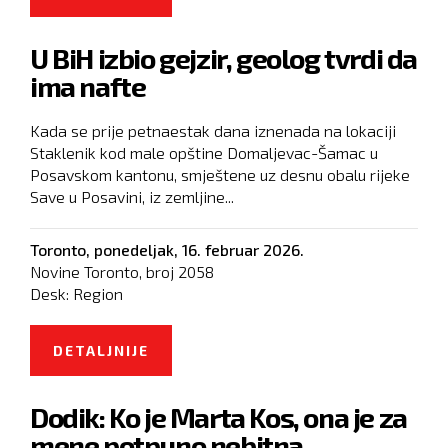
ZABRANILA UVOZ GOVEDINE IZ
U BiH izbio gejzir, geolog tvrdi da
JUŽNE AMERIKE
ima nafte
Kada se prije petnaestak dana iznenada na lokaciji
Staklenik kod male opštine Domaljevac-Šamac u
Posavskom kantonu, smještene uz desnu obalu rijeke
Save u Posavini, iz zemljine...
Toronto,
ponedeljak, 16. februar 2026.
Novine Toronto, broj
2058
Desk:
Region
DETALJNIJE
O U BIH IZBIO GEJZIR, GEOLOG
TVRDI DA IMA NAFTE
Dodik: Ko je Marta Kos, ona je za
mene potpuno nebitna