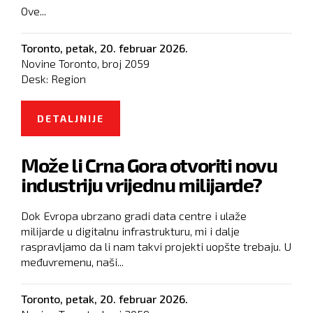
Ove...
Toronto,
petak, 20. februar 2026.
Novine Toronto, broj
2059
Desk:
Region
DETALJNIJE
O VELIKI ZAOKRET: AMERIKA
PARTNER U ENERGETSKIM
Može li Crna Gora otvoriti novu
PROJEKTIMA RS-A?
industriju vrijednu milijarde?
Dok Evropa ubrzano gradi data centre i ulaže
milijarde u digitalnu infrastrukturu, mi i dalje
raspravljamo da li nam takvi projekti uopšte trebaju. U
međuvremenu, naši...
Toronto,
petak, 20. februar 2026.