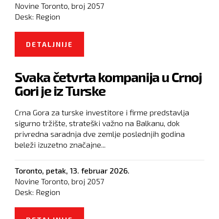
Novine Toronto, broj
2057
Desk:
Region
DETALJNIJE
O GASTARBAJTERI NAPUŠTAJU
NEMAČKU: "KRIZA JE..."
Svaka četvrta kompanija u Crnoj
Gori je iz Turske
Crna Gora za turske investitore i firme predstavlja
sigurno tržište, strateški važno na Balkanu, dok
privredna saradnja dve zemlje poslednjih godina
beleži izuzetno značajne...
Toronto,
petak, 13. februar 2026.
Novine Toronto, broj
2057
Desk:
Region