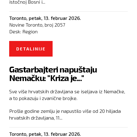
istočnoj Bosni i...
Toronto,
petak, 13. februar 2026.
Novine Toronto, broj
2057
Desk:
Region
DETALJNIJE
O BOSNA LEŽI NA BOGATSTVU:
PRONAĐENI SLOJEVI ZLATA I
Gastarbajteri napuštaju
SREBRA NA SAMO 6 METARA
Nemačku: "Kriza je..."
DUBINE
Sve više hrvatskih državljana se iseljava iz Nemačke,
a to pokazuju i zvanične brojke.
Prošle godine zemlju je napustilo više od 20 hiljada
hrvatskih državljana, 11...
Toronto,
petak, 13. februar 2026.