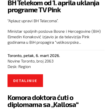
BH Telekom od 1. aprila uklanja
SNABDEVANJA GORIVOM
programe TV Pink
“Aplauz upravi BH Telecoma”.
Ministar spoljnih poslova Bosne i Hercegovine (BiH)
Elmedin Konaković izjavio je da televizija Pink
godinama u BiH propagira "velikosrpske...
Toronto,
petak, 6. mart 2026.
Novine Toronto, broj
2063
Desk:
Region
DETALJNIJE
O BH TELEKOM OD 1. APRILA
UKLANJA PROGRAME TV PINK
Komora doktora ćuti o
diplomama sa „Kallosa“