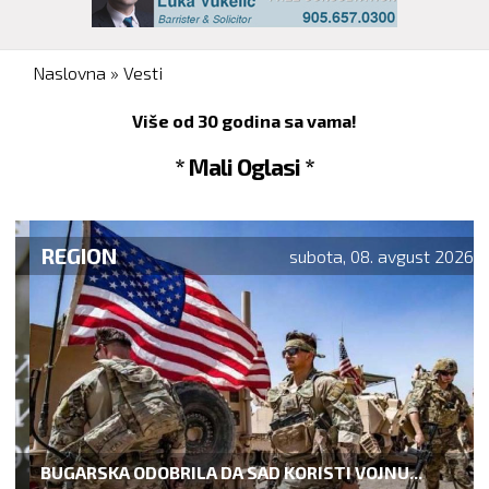
You are here
Naslovna
»
Vesti
Više od 30 godina sa vama!
* Mali Oglasi *
REGION
subota, 08. avgust 2026.
BUGARSKA ODOBRILA DA SAD KORISTI VOJNU...