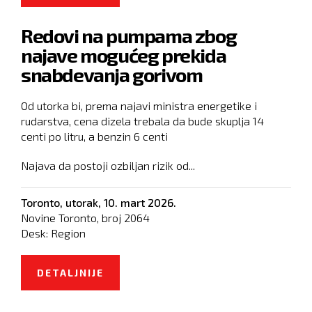
KRITIKOVAO IZRAELSKOG
Redovi na pumpama zbog
AMBASADORA: OVO JE BRACO
najave mogućeg prekida
ZAGREB, NIJE TEL AVI
snabdevanja gorivom
Od utorka bi, prema najavi ministra energetike i
rudarstva, cena dizela trebala da bude skuplja 14
centi po litru, a benzin 6 centi
Najava da postoji ozbiljan rizik od...
Toronto,
utorak, 10. mart 2026.
Novine Toronto, broj
2064
Desk:
Region
DETALJNIJE
O REDOVI NA PUMPAMA ZBOG
NAJAVE MOGUĆEG PREKIDA