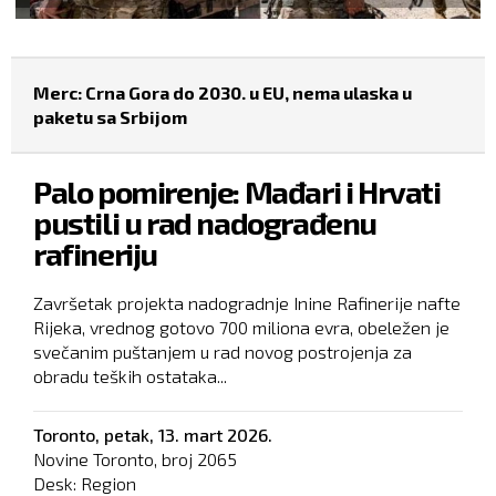
Merc: Crna Gora do 2030. u EU, nema ulaska u
paketu sa Srbijom
Palo pomirenje: Mađari i Hrvati
pustili u rad nadograđenu
rafineriju
Završetak projekta nadogradnje Inine Rafinerije nafte
Rijeka, vrednog gotovo 700 miliona evra, obeležen je
svečanim puštanjem u rad novog postrojenja za
obradu teških ostataka...
Toronto,
petak, 13. mart 2026.
Novine Toronto, broj
2065
Desk:
Region