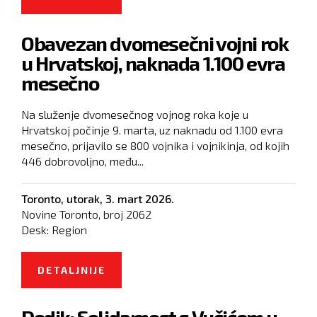
ODRAŽAVAJU STAVOVE SAD
Obavezan dvomesečni vojni rok
u Hrvatskoj, naknada 1.100 evra
mesečno
Na služenje dvomesečnog vojnog roka koje u
Hrvatskoj počinje 9. marta, uz naknadu od 1.100 evra
mesečno, prijavilo se 800 vojnika i vojnikinja, od kojih
446 dobrovoljno, među...
Toronto,
utorak, 3. mart 2026.
Novine Toronto, broj
2062
Desk:
Region
DETALJNIJE
O OBAVEZAN DVOMESEČNI VOJNI
ROK U HRVATSKOJ, NAKNADA
Dodik: Solidarnost s Vučićem u