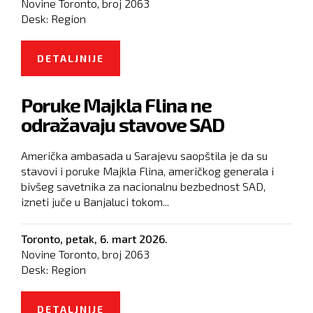
Novine Toronto, broj
2063
Desk:
Region
DETALJNIJE
O JELENA TRIVIĆ TRAŽI HITNU
ZABRANU ULASKA U BIH ZA
Poruke Majkla Flina ne
MARKA PERKOVIĆA TOMPSONA
odražavaju stavove SAD
Američka ambasada u Sarajevu saopštila je da su
stavovi i poruke Majkla Flina, američkog generala i
bivšeg savetnika za nacionalnu bezbednost SAD,
izneti juče u Banjaluci tokom...
Toronto,
petak, 6. mart 2026.
Novine Toronto, broj
2063
Desk:
Region
DETALJNIJE
O PORUKE MAJKLA FLINA NE