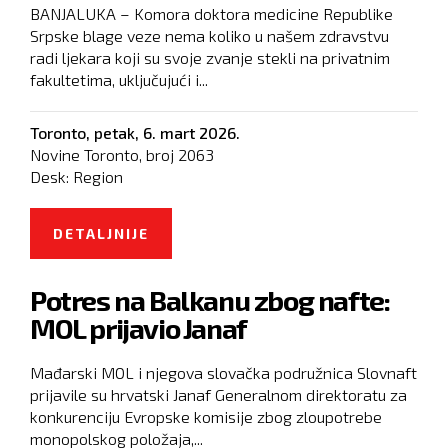
BANJALUKA – Komora doktora medicine Republike
Srpske blage veze nema koliko u našem zdravstvu
radi ljekara koji su svoje zvanje stekli na privatnim
fakultetima, uključujući i...
Toronto,
petak, 6. mart 2026.
Novine Toronto, broj
2063
Desk:
Region
DETALJNIJE
O KOMORA DOKTORA ĆUTI O
DIPLOMAMA SA „KALLOSA“
Potres na Balkanu zbog nafte:
MOL prijavio Janaf
Mađarski MOL i njegova slovačka podružnica Slovnaft
prijavile su hrvatski Janaf Generalnom direktoratu za
konkurenciju Evropske komisije zbog zloupotrebe
monopolskog položaja,...