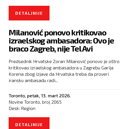
DETALJNIJE
O PALO POMIRENJE: MAĐARI I
HRVATI PUSTILI U RAD
Milanović ponovo kritikovao
NADOGRAĐENU RAFINERIJU
izraelskog ambasadora: Ovo je
braco Zagreb, nije Tel Avi
Predsednik Hrvatske Zoran Milanović ponovo je oštro
kritikovao izraelskog ambasadora u Zagrebu Garija
Korena zbog izjave da Hrvatska treba da proveri
iransku ambasadu radi...
Toronto,
petak, 13. mart 2026.
Novine Toronto, broj
2065
Desk:
Region
DETALJNIJE
O MILANOVIĆ PONOVO