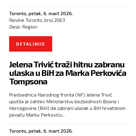
Toronto,
petak, 6. mart 2026.
Novine Toronto, broj
2063
Desk:
Region
DETALJNIJE
O POTRES NA BALKANU ZBOG
NAFTE: MOL PRIJAVIO JANAF
Jelena Trivić traži hitnu zabranu
ulaska u BiH za Marka Perkovića
Tompsona
Predsednica Narodnog fronta (NF) Jelena Trivić
uputila je zahtev Ministarstvu bezbednosti Bosne i
Hercegovine (BiH) da zabrani ulazak u BiH hrvatskom
pevaču Marku Perkoviću...
Toronto,
petak, 6. mart 2026.