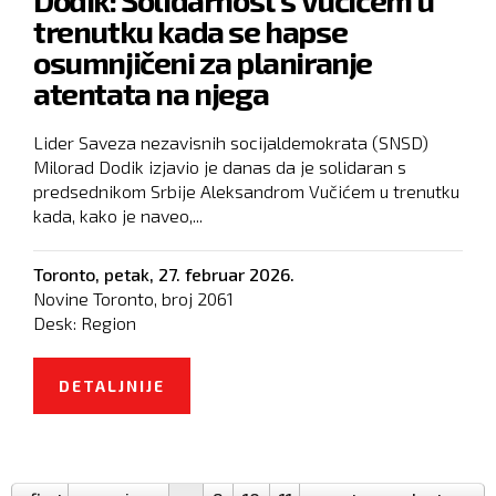
1.100 EVRA MESEČNO
trenutku kada se hapse
osumnjičeni za planiranje
atentata na njega
Lider Saveza nezavisnih socijaldemokrata (SNSD)
Milorad Dodik izjavio je danas da je solidaran s
predsednikom Srbije Aleksandrom Vučićem u trenutku
kada, kako je naveo,...
Toronto,
petak, 27. februar 2026.
Novine Toronto, broj
2061
Desk:
Region
DETALJNIJE
O DODIK: SOLIDARNOST S
VUČIĆEM U TRENUTKU KADA SE
Pages
HAPSE OSUMNJIČENI ZA