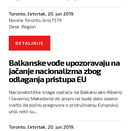
Toronto,
četvrtak, 20. jun 2019.
Novine Toronto, broj
1579
Desk:
Region
DETALJNIJE
O UHAPŠENE TRI OSOBE ZBOG
UBISTVA NA CETINJU
Balkanske vođe upozoravaju na
jačanje nacionalizma zbog
odlaganja pristupa EU
Nacionalističke snage ojačaće na Balkanu ako Albaniji
i Severnoj Makedoniji do jeseni ne bude dato zeleno
svetlo da počnu pregovore o pridruživanju Evropskoj
uniji, rekli su...
Toronto,
četvrtak, 20. jun 2019.