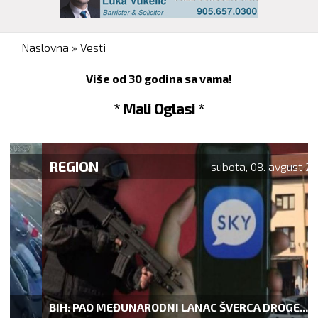
You are here
Naslovna
»
Vesti
Više od 30 godina sa vama!
* Mali Oglasi *
REGION
subota, 08. avgust 2026.
BIH: PAO MEĐUNARODNI LANAC ŠVERCA DROGE...