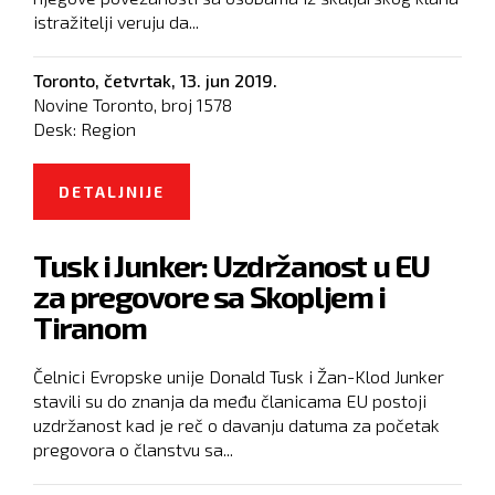
istražitelji veruju da...
Toronto,
četvrtak, 13. jun 2019.
Novine Toronto, broj
1578
Desk:
Region
DETALJNIJE
O UBIJENI CETINJANIN BLIZAK
ŠKALJARSKOM KLANU, NASTAVAK
Tusk i Junker: Uzdržanost u EU
OBRAČUNA KLANOVA
za pregovore sa Skopljem i
Tiranom
Čelnici Evropske unije Donald Tusk i Žan-Klod Junker
stavili su do znanja da među članicama EU postoji
uzdržanost kad je reč o davanju datuma za početak
pregovora o članstvu sa...