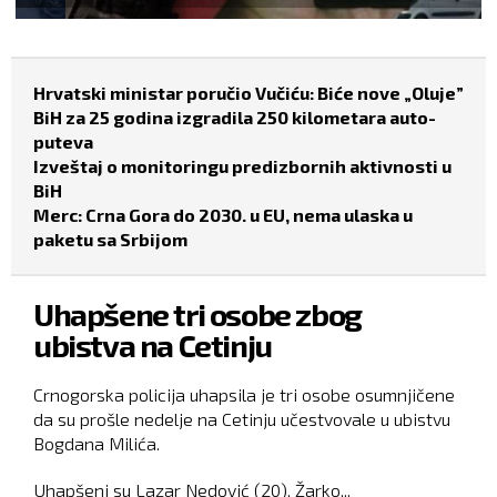
Hrvatski ministar poručio Vučiću: Biće nove „Oluje”
BiH za 25 godina izgradila 250 kilometara auto-
puteva
Izveštaj o monitoringu predizbornih aktivnosti u
BiH
Merc: Crna Gora do 2030. u EU, nema ulaska u
paketu sa Srbijom
Uhapšene tri osobe zbog
ubistva na Cetinju
Crnogorska policija uhapsila je tri osobe osumnjičene
da su prošle nedelje na Cetinju učestvovale u ubistvu
Bogdana Milića.
Uhapšeni su Lazar Nedović (20), Žarko...