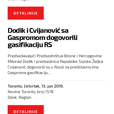
DETALJNIJE
O DODIK ODBIO SLANJE VOJSKE NA
GRANICE I RASPOREĐIVANJE
Dodik i Cvijanović sa
MIGRANATA PO CELOJ BIH
Gaspromom dogovorili
gasifikaciju RS
Predsedavajući Predsedništva Bosne i Hercegovine
Milorad Dodik i predsednica Republike Srpske Željka
Cvijanović dogovorili su u Rusiji sa predstavnicima
Gasproma gasifikaciju...
Toronto,
četvrtak, 13. jun 2019.
Novine Toronto, broj
1578
Desk:
Region
DETALJNIJE
O DODIK I CVIJANOVIĆ SA