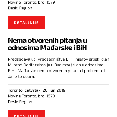
Novine Toronto, broj
1579
Desk:
Region
DETALJNIJE
O BALKANSKE VOĐE UPOZORAVAJU
NA JAČANJE NACIONALIZMA ZBOG
Nema otvorenih pitanja u
ODLAGANJA PRISTUPA EU
odnosima Mađarske i BiH
Predsedavajući Predsedništva BiH i njegov srpski član
Milorad Dodik rekao je u Budimpešti da u odnosima
BiH i Mađarske nema otvorenih pitanja i problema, i
da je to dobra...
Toronto,
četvrtak, 20. jun 2019.
Novine Toronto, broj
1579
Desk:
Region
DETALJNIJE
O NEMA OTVORENIH PITANJA U