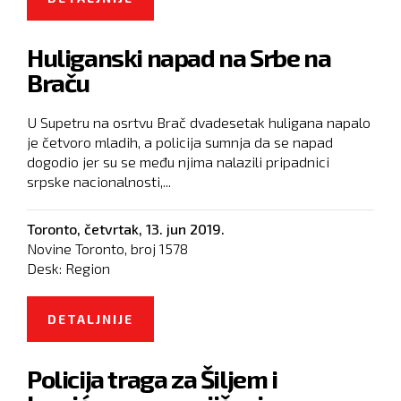
ODNOSIMA MAĐARSKE I BIH
Huliganski napad na Srbe na
Braču
U Supetru na osrtvu Brač dvadesetak huligana napalo
je četvoro mladih, a policija sumnja da se napad
dogodio jer su se među njima nalazili pripadnici
srpske nacionalnosti,...
Toronto,
četvrtak, 13. jun 2019.
Novine Toronto, broj
1578
Desk:
Region
DETALJNIJE
O HULIGANSKI NAPAD NA SRBE NA
BRAČU
Policija traga za Šiljem i