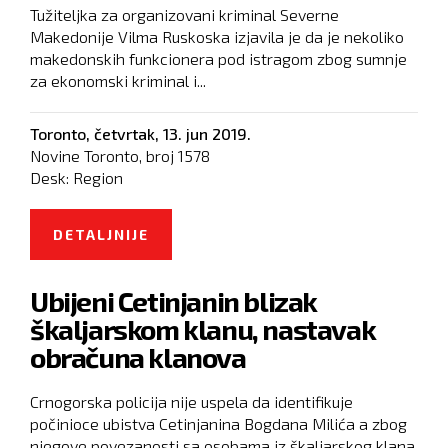
Tužiteljka za organizovani kriminal Severne
Makedonije Vilma Ruskoska izjavila je da je nekoliko
makedonskih funkcionera pod istragom zbog sumnje
za ekonomski kriminal i...
Toronto,
četvrtak, 13. jun 2019.
Novine Toronto, broj
1578
Desk:
Region
DETALJNIJE
O TUŽILAŠTVO SEVERNE
MAKEDONIJE VODI ISTRAGE O
Ubijeni Cetinjanin blizak
NEKOLIKO FUNKCIONERA
škaljarskom klanu, nastavak
obračuna klanova
Crnogorska policija nije uspela da identifikuje
počinioce ubistva Cetinjanina Bogdana Milića a zbog
njegove povezanosti sa osobama iz škaljarskog klana