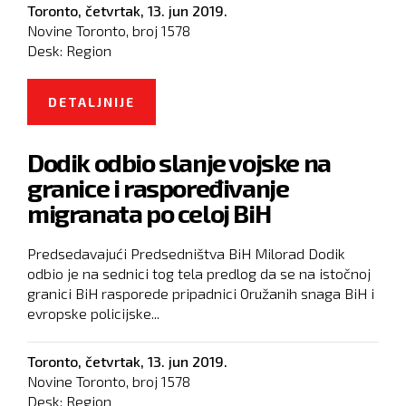
Toronto,
četvrtak, 13. jun 2019.
Novine Toronto, broj
1578
Desk:
Region
DETALJNIJE
O TUSK I JUNKER: UZDRŽANOST U
EU ZA PREGOVORE SA SKOPLJEM I
Dodik odbio slanje vojske na
TIRANOM
granice i raspoređivanje
migranata po celoj BiH
Predsedavajući Predsedništva BiH Milorad Dodik
odbio je na sednici tog tela predlog da se na istočnoj
granici BiH rasporede pripadnici Oružanih snaga BiH i
evropske policijske...
Toronto,
četvrtak, 13. jun 2019.
Novine Toronto, broj
1578
Desk:
Region