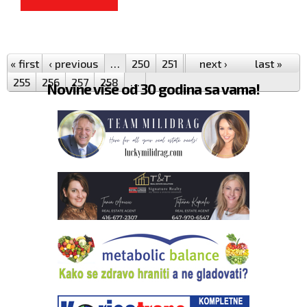
GASPROMOM DOGOVORILI
Pages
GASIFIKACIJU RS
« first
‹ previous
…
250
251
252
next ›
253
254
last »
255
256
257
258
…
Novine više od 30 godina sa vama!