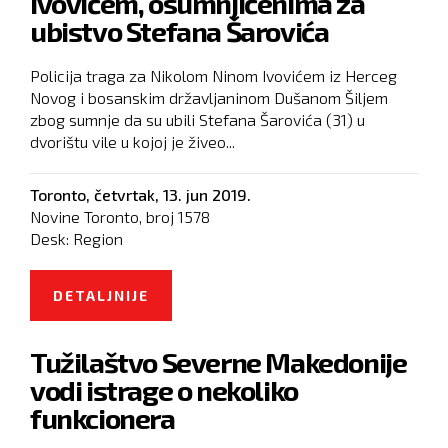
Ivovićem, osumnjičenima za
ubistvo Stefana Šarovića
Policija traga za Nikolom Ninom Ivovićem iz Herceg
Novog i bosanskim državljaninom Dušanom Šiljem
zbog sumnje da su ubili Stefana Šarovića (31) u
dvorištu vile u kojoj je živeo...
Toronto,
četvrtak, 13. jun 2019.
Novine Toronto, broj
1578
Desk:
Region
DETALJNIJE
O POLICIJA TRAGA ZA ŠILJEM I
IVOVIĆEM, OSUMNJIČENIMA ZA
Tužilaštvo Severne Makedonije
UBISTVO STEFANA ŠAROVIĆA
vodi istrage o nekoliko
funkcionera