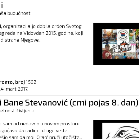
i
aša budućnost!
d, organizacija je dobila orden Svetog
g reda na Vidovdan 2015. godine, koji
od strane Njegove...
ronto, broj
1502
4. mart 2017.
 Bane Stevanović (crni pojas 8. dan)
etnost življenja
a sam od nedavno u novom prostoru
ogućava da radim i druge vrste
šio sam da moj 'Orao' pruži utočište...