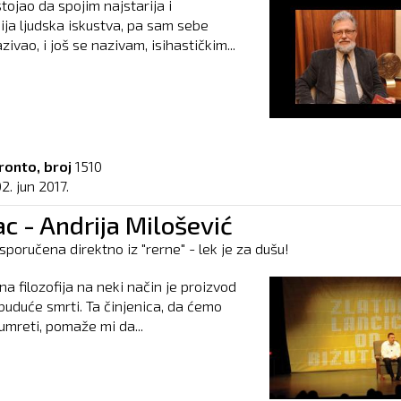
tojao da spojim najstarija i
ja ljudska iskustva, pa sam sebe
ivao, i još se nazivam, isihastičkim...
ronto, broj
1510
2. jun 2017.
c - Andrija Milošević
sporučena direktno iz "rerne" - lek je za dušu!
na filozofija na neki način je proizvod
buduće smrti. Ta činjenica, da ćemo
umreti, pomaže mi da...