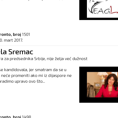
ronto, broj
1501
0. mart 2017.
ela Sremac
a za predsednika Srbije, nije želja već dužnost
e kandidovala, jer smatram da se u
ta neće promeniti ako mi iz dijaspore ne
radimo upravo ovo što...
ronto, broj
1498