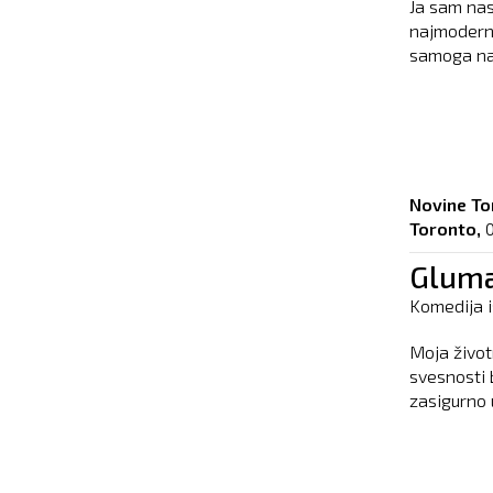
Ja sam nas
najmoderni
samoga naz
Novine To
Toronto,
0
Gluma
Komedija i
Moja život
svesnosti 
zasigurno 