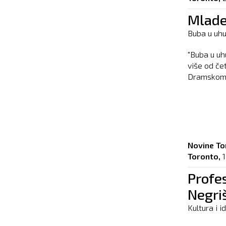
Mlade
Buba u uhu
"Buba u uh
više od č
Dramskom P
Novine To
Toronto,
1
Profes
Negri
Kultura i i