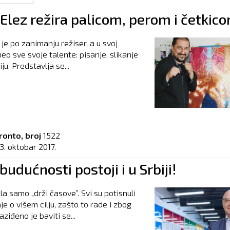
Elez režira palicom, perom i četkic
 je po zanimanju režiser, a u svoj
eo sve svoje talente: pisanje, slikanje
ju. Predstavlja se...
ronto, broj
1522
3. oktobar 2017.
budućnosti postoji i u Srbiji!
la samo „drži časove”. Svi su potisnuli
je o višem cilju, zašto to rade i zbog
ziđeno je baviti se...