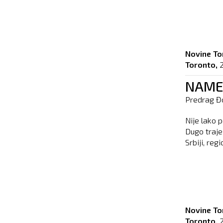
Novine To
Toronto,
NAMEŠ
Predrag Đ
Nije lako 
Dugo traje
Srbiji, reg
Novine To
Toronto,
2