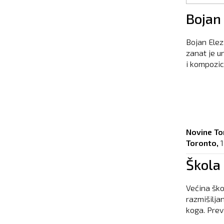
Pages
Bojan 
Bojan Elez
zanat je un
i kompozici
Novine To
Toronto,
1
Škola 
Većina ško
razmišiljan
koga. Preva