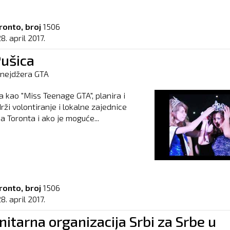
ronto, broj
1506
8. april 2017.
Pušica
inejdžera GTA
a kao "Miss Teenage GTA", planira i
rži volontiranje i lokalne zajednice
a Toronta i ako je moguće...
ronto, broj
1506
8. april 2017.
itarna organizacija Srbi za Srbe u