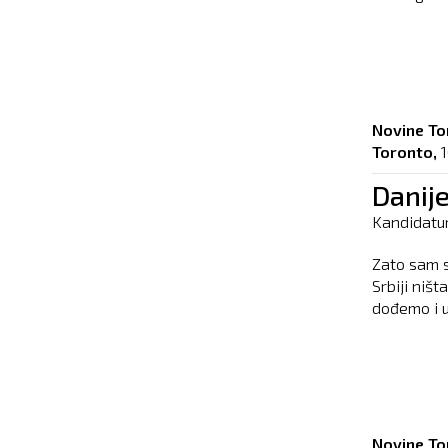
Novine To
Toronto,
1
Danij
Kandidatur
Zato sam s
Srbiji niš
dođemo i u
Novine To