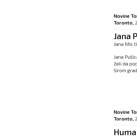
Novine To
Toronto,
2
Jana 
Jana Mis t
Jana Pušic
želi da pod
širom grad
Novine To
Toronto,
2
Human