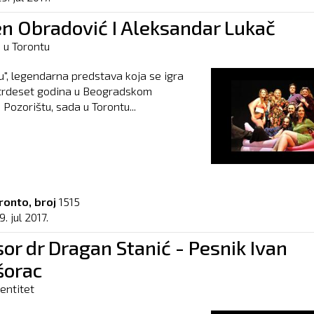
n Obradović I Aleksandar Lukač
 u Torontu
u", legendarna predstava koja se igra
etrdeset godina u Beogradskom
ozorištu, sada u Torontu...
ronto, broj
1515
9. jul 2017.
or dr Dragan Stanić - Pesnik Ivan
šorac
dentitet