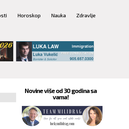
sti
Horoskop
Nauka
Zdravlje
Novine više od 30 godina sa
vama!