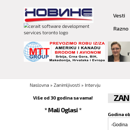
Vesti
Razno
You are here
Naslovna
»
Zanimljivosti
»
Intervju
ZAN
Više od 30 godina sa vama!
* Mali Oglasi *
Godina o
Godina o
Godina