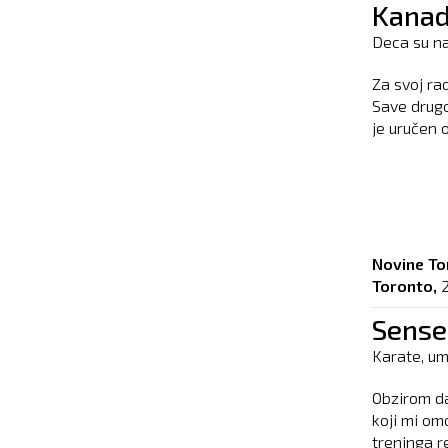
Kanad
Deca su n
Za svoj ra
Save drugo
je uručen 
Novine To
Toronto,
2
Sensei
Karate, um
Obzirom d
koji mi om
treninga re