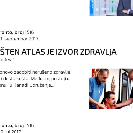
ronto, broj
1516
21. septembar 2017.
TEN ATLAS JE IZVOR ZDRAVLjA
orđević
ponovo zadobiti narušeno zdravlje.
 i dosta košta. Međutim, postoji u
ionu i u Kanadi Udruženje...
ronto, broj
1516
9. jul 2017.