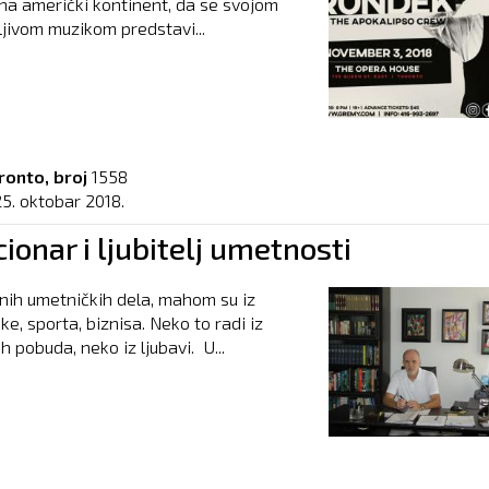
na američki kontinent, da se svojom
jivom muzikom predstavi...
ronto, broj
1558
25. oktobar 2018.
ionar i ljubitelj umetnosti
nih umetničkih dela, mahom su iz
e, sporta, biznisa. Neko to radi iz
h pobuda, neko iz ljubavi. U...