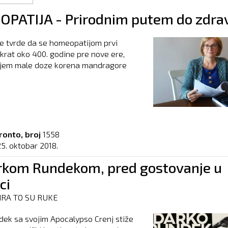
PATIJA - Prirodnim putem do zdrav
 tvrde da se homeopatijom prvi
krat oko 400. godine pre nove ere,
njem male doze korena mandragore
ronto, broj
1558
25. oktobar 2018.
rkom Rundekom, pred gostovanje u
ci
IRA TO SU RUKE
ek sa svojim Apocalypso Crenj stiže