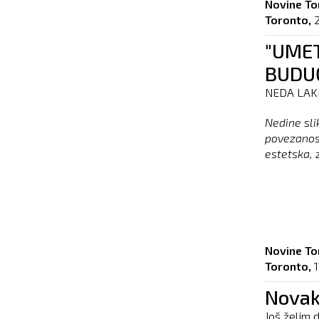
Novine To
Toronto,
"UMET
BUDU
NEDA LAKE
Nedine sli
povezanost
estetska, 
Novine To
Toronto,
1
Novak
Još želim 