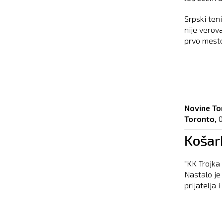
Srpski ten
nije verov
prvo mesto 
Novine To
Toronto,
Košark
"KK Trojka
Nastalo je
prijatelja 