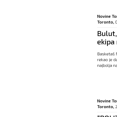
Novine To
Toronto,
Bulut,
ekipa
Basketaš 
rekao je d
najbolja na
Novine To
Toronto,