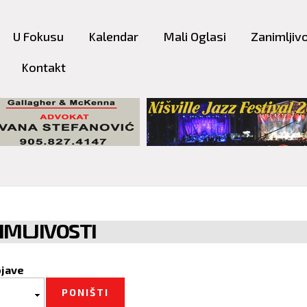
Skip to
main
U Fokusu
Kalendar
Mali Oglasi
Zanimljivo
content
Kontakt
IMLJIVOSTI
bjave
bjave