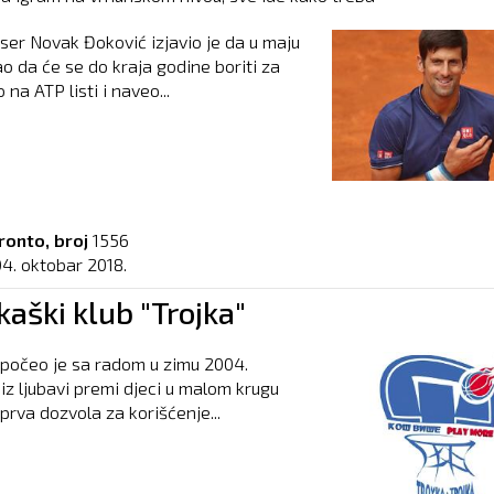
iser Novak Đoković izjavio je da u maju
ao da će se do kraja godine boriti za
na ATP listi i naveo...
ronto, broj
1556
04. oktobar 2018.
aški klub "Trojka"
 počeo je sa radom u zimu 2004.
 iz ljubavi premi djeci u malom krugu
i prva dozvola za korišćenje...