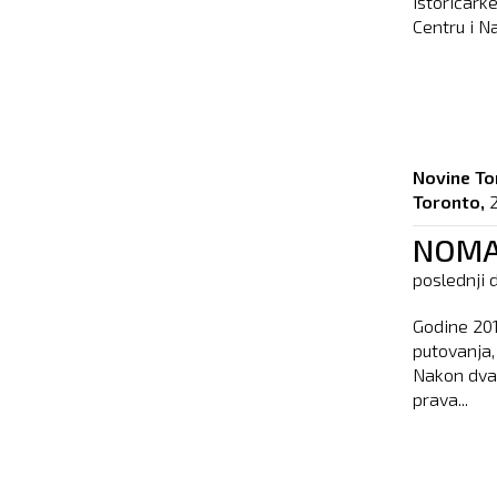
istoričark
Centru i N
Novine To
Toronto,
2
NOMAD
poslednji 
Godine 201
putovanja,
Nakon dva 
prava...