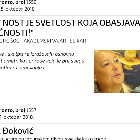
ronto, broj
1558
25. oktobar 2018.
NOST JE SVETLOST KOJA OBASJAVA
ĆNOSTI!"
TIĆ ŠOĆ - AKADEMSKI VAJAR I SLIKAR
ke i skulpture izražavaju osnovnu
 umetnika i prirode koja je pre svega
zatim razumevanje i
...
ronto, broj
1557
1. oktobar 2018.
 Đoković
da igram na vrhunskom nivou, sve ide kako treba