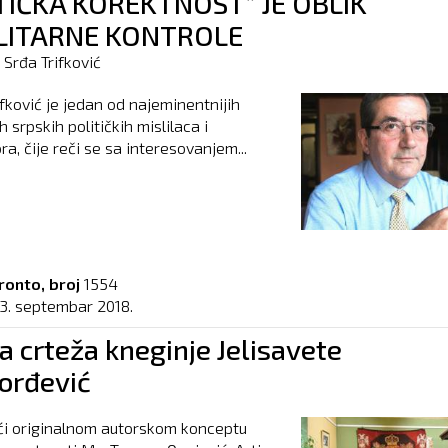
TIČKA KOREKTNOST” JE OBLIK
LITARNE KONTROLE
r Srđa Trifković
ifković je jedan od najeminentnijih
 srpskih političkih mislilaca i
a, čije reči se sa interesovanjem...
ronto, broj
1554
13. septembar 2018.
a crteža kneginje Jelisavete
orđević
ći originalnom autorskom konceptu