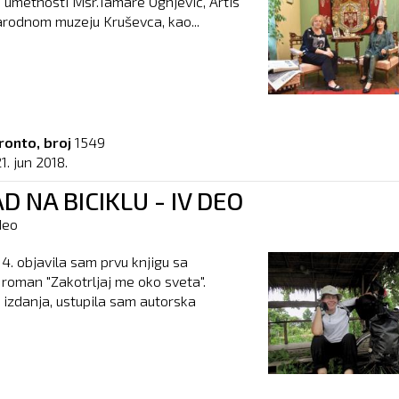
e umetnosti Msr.Tamare Ognjević, Artis
arodnom muzeju Kruševca, kao...
ronto, broj
1549
1. jun 2018.
 NA BICIKLU - IV DEO
deo
4. objavila sam prvu knjigu sa
 roman "Zakotrljaj me oko sveta".
izdanja, ustupila sam autorska