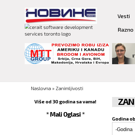
Vesti
Razno
You are here
Naslovna
»
Zanimljivosti
ZAN
Više od 30 godina sa vama!
* Mali Oglasi *
Godina o
Godina o
Godina