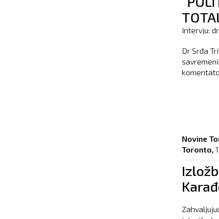
“POLI
TOTA
Intervju: d
Dr Srđa Tr
savremenih
komentator
Novine To
Toronto,
Izložb
Karađ
Zahvaljuju