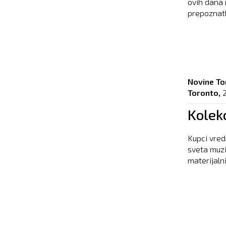
ovih dana 
prepoznatl
Novine To
Toronto,
Kolekc
Kupci vred
sveta muzik
materijalni