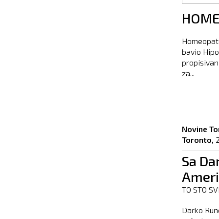
Pages
HOMEO
Homeopate
bavio Hipo
propisiva
za...
Novine To
Toronto,
Sa Da
Ameri
TO STO SV
Darko Rund