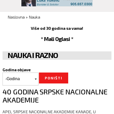
You are here
Naslovna
»
Nauka
Više od 30 godina sa vama!
* Mali Oglasi *
NAUKA I RAZNO
Godina objave
Godina objave
Godina
40 GODINA SRPSKE NACIONALNE
AKADEMIJE
APEL SRPSKE NACIONALNE AKADEMIJE KANADE, U