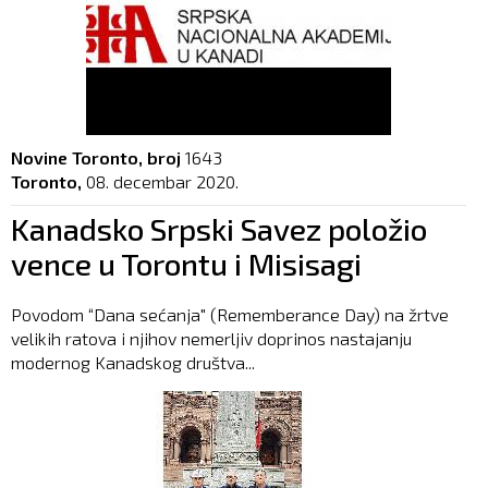
Novine Toronto, broj
1643
Toronto,
08. decembar 2020.
Kanadsko Srpski Savez položio
vence u Torontu i Misisagi
Povodom “Dana sećanja" (Rememberance Day) na žrtve
velikih ratova i njihov nemerljiv doprinos nastajanju
modernog Kanadskog društva...