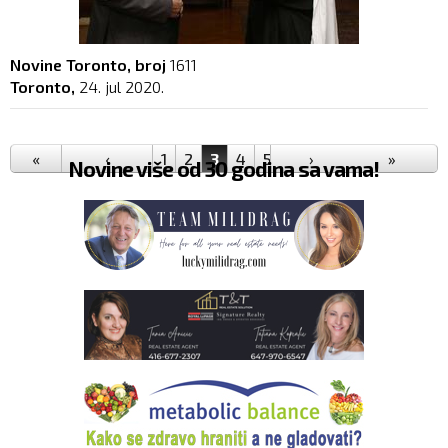
Novine Toronto, broj
1611
Toronto,
24. jul 2020.
Pages
«
‹
1
2
3
4
5
6
›
7
8
9
»
…
Novine više od 30 godina sa vama!