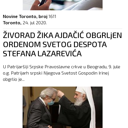
Novine Toronto, broj
1611
Toronto,
24. jul 2020.
ŽIVORAD ŽIKA AJDAČIĆ OBGRLjEN
ORDENOM SVETOG DESPOTA
STEFANA LAZAREVIĆA
U Patrijaršiji Srpske Pravoslavne crkve u Beogradu, 9. jule
o.g. Patrijarh srpski Njegova Svetost Gospodin Irinej
obgrlio je...