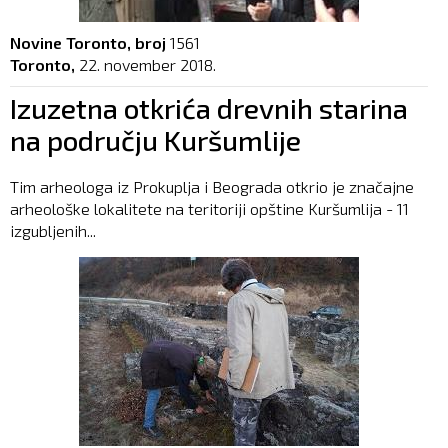
Novine Toronto, broj
1561
Toronto,
22. november 2018.
Izuzetna otkrića drevnih starina
na području Kuršumlije
Tim arheologa iz Prokuplja i Beograda otkrio je značajne
arheološke lokalitete na teritoriji opštine Kuršumlija - 11
izgubljenih...