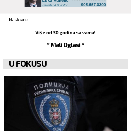
You are here
Naslovna
Više od 30 godina sa vama!
* Mali Oglasi *
U FOKUSU