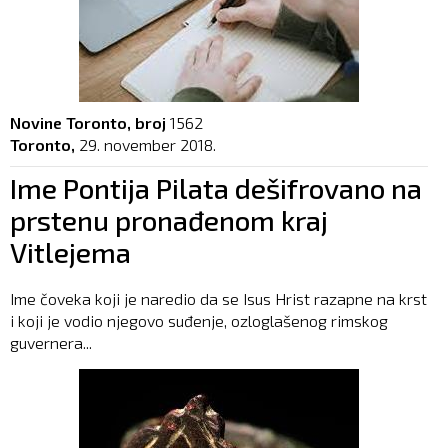
Novine Toronto, broj
1562
Toronto,
29. november 2018.
Ime Pontija Pilata dešifrovano na
prstenu pronađenom kraj
Vitlejema
Ime čoveka koji je naredio da se Isus Hrist razapne na krst
i koji je vodio njegovo suđenje, ozloglašenog rimskog
guvernera...