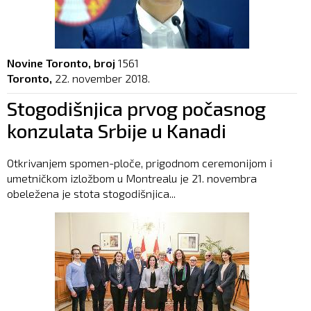
Novine Toronto, broj
1561
Toronto,
22. november 2018.
Stogodišnjica prvog počasnog
konzulata Srbije u Kanadi
Otkrivanjem spomen-ploče, prigodnom ceremonijom i
umetničkom izložbom u Montrealu je 21. novembra
obeležena je stota stogodišnjica...