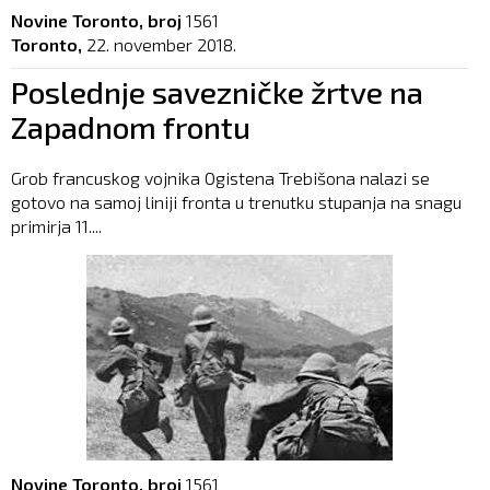
Novine Toronto, broj
1561
Toronto,
22. november 2018.
Poslednje savezničke žrtve na
Zapadnom frontu
Grob francuskog vojnika Ogistena Trebišona nalazi se
gotovo na samoj liniji fronta u trenutku stupanja na snagu
primirja 11....
Novine Toronto, broj
1561