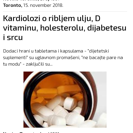
Toronto,
15. november 2018.
Kardiolozi o ribljem ulju, D
vitaminu, holesterolu, dijabetesu
i srcu
Dodaci hrani u tabletama i kapsulama - "dijetetski
suplementi" su uglavnom promašeni, "ne bacajte pare na
tu modu" - zaključili su...