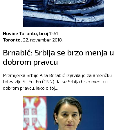
Novine Toronto, broj
1561
Toronto,
22. november 2018.
Brnabić: Srbija se brzo menja u
dobrom pravcu
Premijerka Srbije Ana Brnabić izjavila je za američku
televiziju Si-En-En (CNN) da se Srbija brzo menja u
dobrom pravcu, iako o toj...