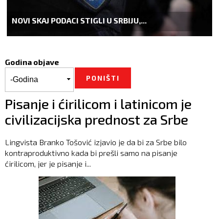
NOVI SKAJ PODACI STIGLI U SRBIJU,...
Godina objave
Godina objave
Godina
Pisanje i ćirilicom i latinicom je
civilizacijska prednost za Srbe
Lingvista Branko Tošović izjavio je da bi za Srbe bilo
kontraproduktivno kada bi prešli samo na pisanje
ćirilicom, jer je pisanje i...