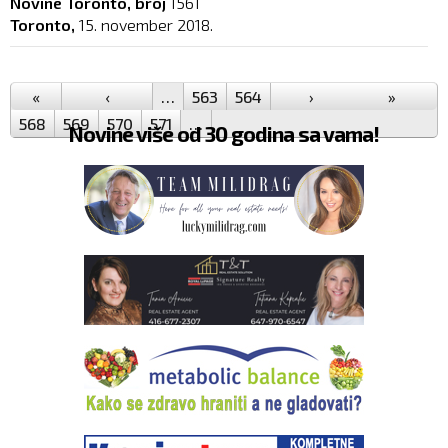
Novine Toronto, broj
1561
Toronto,
15. november 2018.
Pages
«
‹
…
563
564
565
›
566
567
»
568
569
570
571
…
Novine više od 30 godina sa vama!