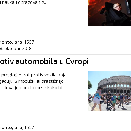
u nauka i obrazovanje...
ronto, broj
1557
8. oktobar 2018.
otiv automobila u Evropi
 proglašen rat protiv vozila koja
ađuju. Simbolički ili drastičnije,
radova je donelo mere kako bi...
ronto, broj
1557