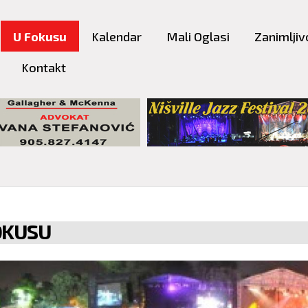
Skip to
main
U Fokusu
Kalendar
Mali Oglasi
Zanimljiv
content
Kontakt
OKUSU