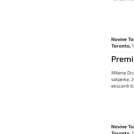
Novine To
Toronto,
1
Premi
Milena Dra
seljanke, ž
ekscentričn
Novine To
Toronto,
1