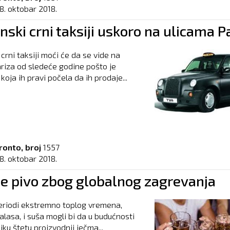
8. oktobar 2018.
ski crni taksiji uskoro na ulicama P
crni taksiji moći će da se vide na
riza od sledeće godine pošto je
oja ih pravi počela da ih prodaje...
ronto, broj
1557
8. oktobar 2018.
je pivo zbog globalnog zagrevanja
eriodi ekstremno toplog vremena,
alasa, i suša mogli bi da u budućnosti
iku štetu proizvodnji ječma...