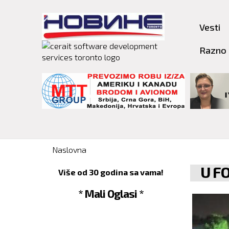
Vesti
Razno
You are here
Naslovna
U F
Više od 30 godina sa vama!
* Mali Oglasi *