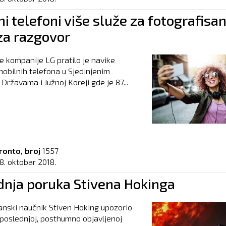
i telefoni više služe za fotografisan
za razgovor
je kompanije LG pratilo je navike
mobilnih telefona u Sjedinjenim
Državama i Južnoj Koreji gde je 87...
ronto, broj
1557
8. oktobar 2018.
dnja poruka Stivena Hokinga
tanski naučnik Stiven Hoking upozorio
j poslednjoj, posthumno objavljenoj