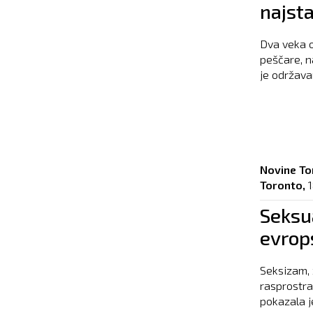
najsta
Dva veka o
peščare, n
je održava
Novine To
Toronto,
1
Seksu
evrop
Seksizam, 
rasprostra
pokazala je