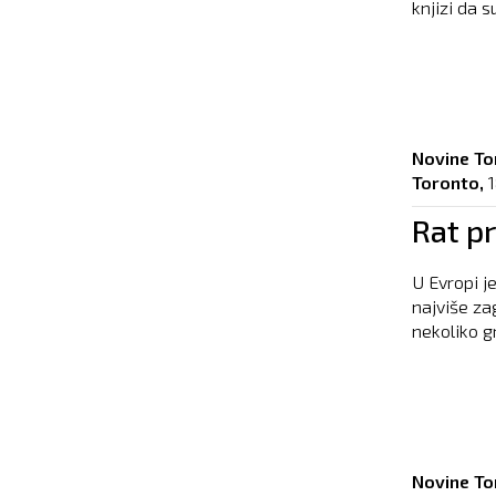
knjizi da s
Novine To
Toronto,
1
Rat pr
U Evropi je
najviše zag
nekoliko g
Novine To