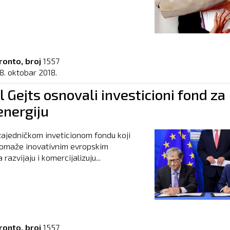
ronto, broj
1557
8. oktobar 2018.
il Gejts osnovali investicioni fond za
energiju
zajedničkom inveticionom fondu koji
pomaže inovativnim evropskim
razvijaju i komercijalizuju...
ronto, broj
1557