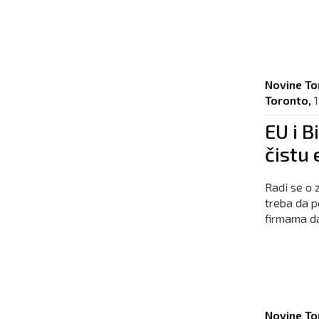
Novine To
Toronto,
1
EU i B
čistu 
Radi se o 
treba da 
firmama da 
Novine To