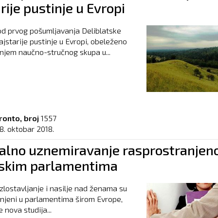
rije pustinje u Evropi
d prvog pošumljavanja Deliblatske
ajstarije pustinje u Evropi, obeleženo
njem naučno-stručnog skupa u...
ronto, broj
1557
8. oktobar 2018.
alno uznemiravanje rasprostranjen
skim parlamentima
zlostavljanje i nasilje nad ženama su
njeni u parlamentima širom Evrope,
 nova studija...