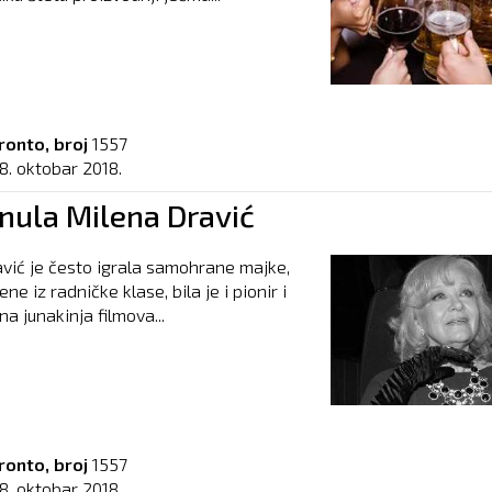
ronto, broj
1557
8. oktobar 2018.
nula Milena Dravić
vić je često igrala samohrane majke,
ene iz radničke klase, bila je i pionir i
a junakinja filmova...
ronto, broj
1557
8. oktobar 2018.