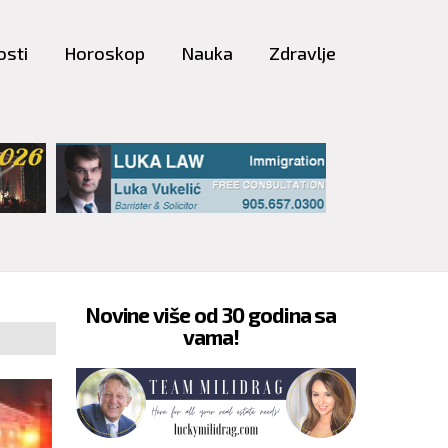
osti
Horoskop
Nauka
Zdravlje
Novine više od 30 godina sa
vama!