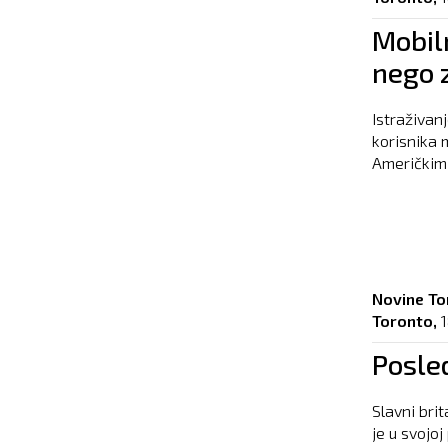
Mobiln
nego 
Istraživan
korisnika 
Američkim 
Novine To
Toronto,
1
Posle
Slavni bri
je u svojo