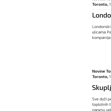
Toronto,
1
London
Londonski 
ulicama Pa
kompanija k
Novine To
Toronto,
1
Skupl
Sve duži p
toplotnih t
nanesu vel