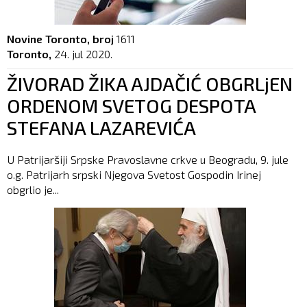
Novine Toronto, broj
1611
Toronto,
24. jul 2020.
ŽIVORAD ŽIKA AJDAČIĆ OBGRLjEN
ORDENOM SVETOG DESPOTA
STEFANA LAZAREVIĆA
U Patrijaršiji Srpske Pravoslavne crkve u Beogradu, 9. jule
o.g. Patrijarh srpski Njegova Svetost Gospodin Irinej
obgrlio je...