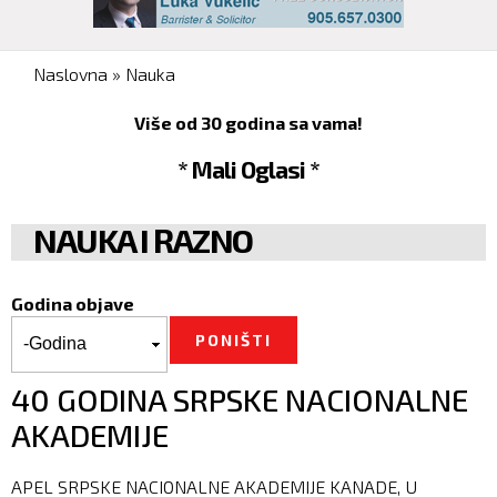
You are here
Naslovna
»
Nauka
Više od 30 godina sa vama!
* Mali Oglasi *
NAUKA I RAZNO
Godina objave
Godina objave
Godina
40 GODINA SRPSKE NACIONALNE
AKADEMIJE
APEL SRPSKE NACIONALNE AKADEMIJE KANADE, U