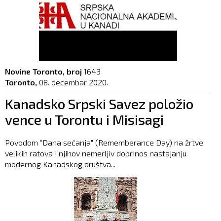
Novine Toronto, broj
1643
Toronto,
08. decembar 2020.
Kanadsko Srpski Savez položio
vence u Torontu i Misisagi
Povodom “Dana sećanja" (Rememberance Day) na žrtve
velikih ratova i njihov nemerljiv doprinos nastajanju
modernog Kanadskog društva...