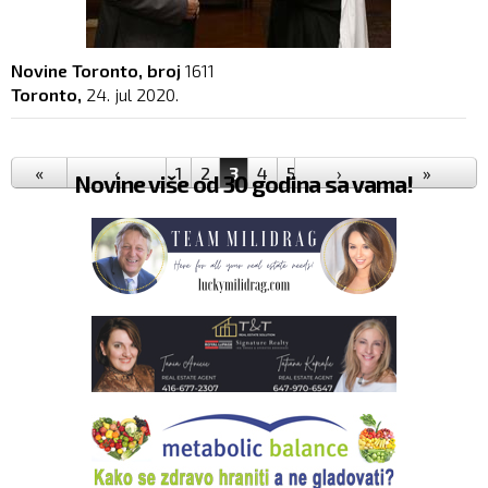
Novine Toronto, broj
1611
Toronto,
24. jul 2020.
Pages
«
‹
1
2
3
4
5
6
›
7
8
9
»
…
Novine više od 30 godina sa vama!